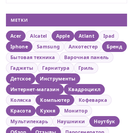
МЕТКИ
Acer
Alcatel
Apple
Atlant
Ipad
Iphone
Samsung
Алкотестер
Бренд
Бытовая техника
Варочная панель
Гаджеты
Гарнитура
Гриль
Детское
Инструменты
Интернет-магазин
Квадроцикл
Коляска
Компьютер
Кофеварка
Красота
Кухня
Монитор
Мультипекарь
Наушники
Ноутбук
Обзор
Отзывы
Парогенератор