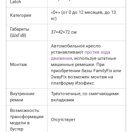
Latch
«0+» (от 0 до 12 месяцев, до 13
Категория
кг)
Габариты
37×42×72 см
(ШxГxВ)
Автомобильное кресло
устанавливают
против хода
движения
, используя штатные
Монтаж
машинные ремешки. При
приобретении базы FamilyFix или
2wayFix возможен монтаж на
платформу Изофикс.
Внутренние
Трёхточечные, со смягчающими
ремни
вкладками
Возможность
трансформации
Отсутствует
модели в
бустер