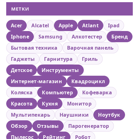
МЕТКИ
Acer
Alcatel
Apple
Atlant
Ipad
Iphone
Samsung
Алкотестер
Бренд
Бытовая техника
Варочная панель
Гаджеты
Гарнитура
Гриль
Детское
Инструменты
Интернет-магазин
Квадроцикл
Коляска
Компьютер
Кофеварка
Красота
Кухня
Монитор
Мультипекарь
Наушники
Ноутбук
Обзор
Отзывы
Парогенератор
Пылесос
Рейтинг
Робот