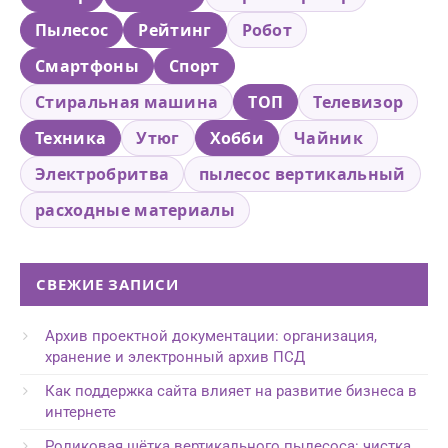
Пылесос
Рейтинг
Робот
Смартфоны
Спорт
Стиральная машина
ТОП
Телевизор
Техника
Утюг
Хобби
Чайник
Электробритва
пылесос вертикальный
расходные материалы
СВЕЖИЕ ЗАПИСИ
Архив проектной документации: организация,
хранение и электронный архив ПСД
Как поддержка сайта влияет на развитие бизнеса в
интернете
Роликовая щётка вертикального пылесоса: чистка,