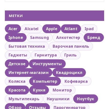
МЕТКИ
Acer
Alcatel
Apple
Atlant
Ipad
Iphone
Samsung
Алкотестер
Бренд
Бытовая техника
Варочная панель
Гаджеты
Гарнитура
Гриль
Детское
Инструменты
Интернет-магазин
Квадроцикл
Коляска
Компьютер
Кофеварка
Красота
Кухня
Монитор
Мультипекарь
Наушники
Ноутбук
Обзор
Отзывы
Парогенератор