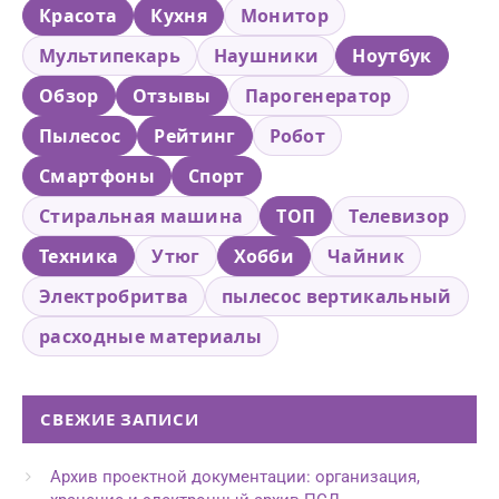
Красота
Кухня
Монитор
Мультипекарь
Наушники
Ноутбук
Обзор
Отзывы
Парогенератор
Пылесос
Рейтинг
Робот
Смартфоны
Спорт
Стиральная машина
ТОП
Телевизор
Техника
Утюг
Хобби
Чайник
Электробритва
пылесос вертикальный
расходные материалы
СВЕЖИЕ ЗАПИСИ
Архив проектной документации: организация,