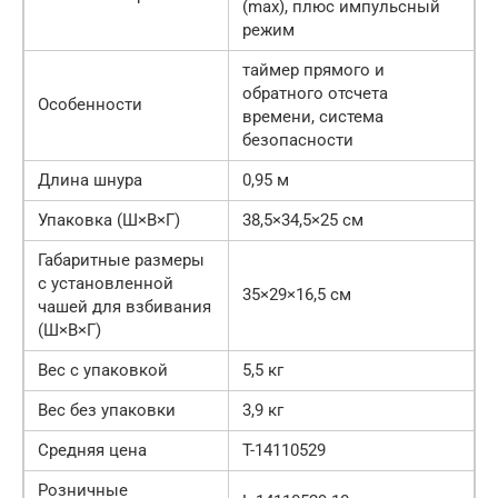
(max), плюс импульсный
режим
таймер прямого и
обратного отсчета
Особенности
времени, система
безопасности
Длина шнура
0,95 м
Упаковка (Ш×В×Г)
38,5×34,5×25 см
Габаритные размеры
с установленной
35×29×16,5 см
чашей для взбивания
(Ш×В×Г)
Вес с упаковкой
5,5 кг
Вес без упаковки
3,9 кг
Средняя цена
T-14110529
Розничные