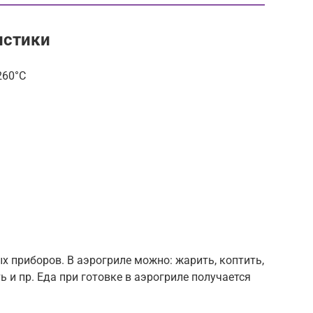
истики
260°С
х приборов. В аэрогриле можно: жарить, коптить,
ь и пр. Еда при готовке в аэрогриле получается