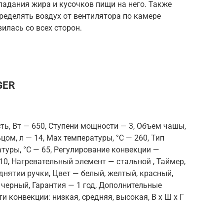
падания жира и кусочков пищи на него. Также
ределять воздух от вентилятора по камере
илась со всех сторон.
GER
ть, Вт — 650, Ступени мощности — 3, Объем чашы,
ом, л — 14, Max температуры, °С — 260, Тип
туры, °С — 65, Регулирование конвекции —
10, Нагревательный элемент — стальной , Таймер,
однятии ручки, Цвет — белый, желтый, красный,
черный, Гарантия — 1 год, Дополнительные
 конвекции: низкая, средняя, высокая, В x Ш x Г