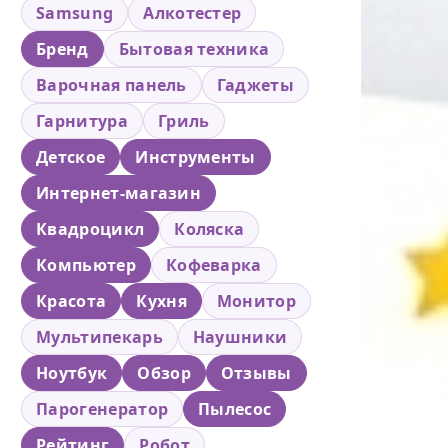
Samsung
Алкотестер
Бренд
Бытовая техника
Варочная панель
Гаджеты
Гарнитура
Гриль
Детское
Инструменты
Интернет-магазин
Квадроцикл
Коляска
Компьютер
Кофеварка
Красота
Кухня
Монитор
Мультипекарь
Наушники
Ноутбук
Обзор
Отзывы
Парогенератор
Пылесос
Рейтинг
Робот