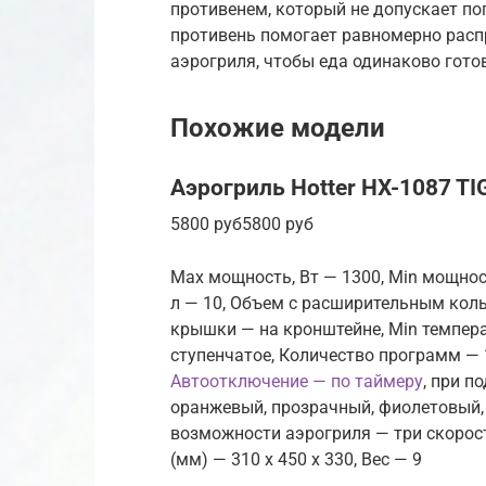
противенем, который не допускает по
противень помогает равномерно расп
аэрогриля, чтобы еда одинаково готов
Похожие модели
Аэрогриль Hotter HX-1087 TI
5800 руб5800 руб
Max мощность, Вт — 1300, Min мощнос
л — 10, Объем с расширительным кольц
крышки — на кронштейне, Min темпера
ступенчатое, Количество программ — 
Автоотключение — по таймеру
, при п
оранжевый, прозрачный, фиолетовый, 
возможности аэрогриля — три скорости
(мм) — 310 x 450 x 330, Вес — 9