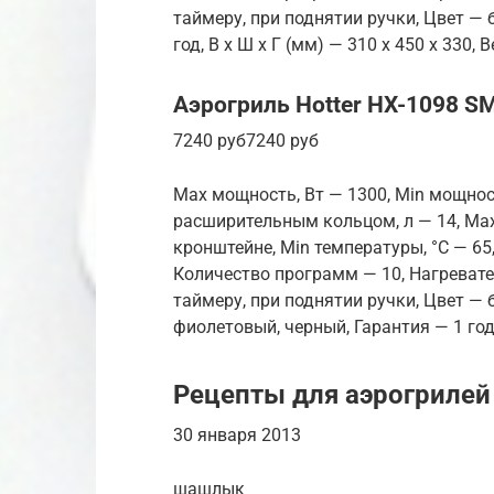
таймеру, при поднятии ручки, Цвет — 
год, В x Ш x Г (мм) — 310 x 450 x 330, В
Аэрогриль Hotter HX-1098 S
7240 руб7240 руб
Max мощность, Вт — 1300, Min мощност
расширительным кольцом, л — 14, Max
кронштейне, Min температуры, °С — 65
Количество программ — 10, Нагреват
таймеру, при поднятии ручки, Цвет — 
фиолетовый, черный, Гарантия — 1 год, 
Рецепты для аэрогрилей
30 января 2013
шашлык