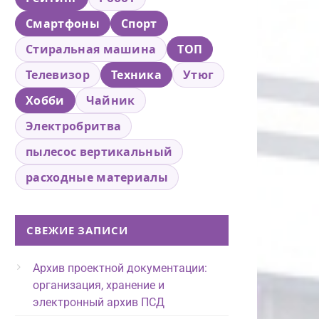
Смартфоны
Спорт
Стиральная машина
ТОП
Телевизор
Техника
Утюг
Хобби
Чайник
Электробритва
пылесос вертикальный
расходные материалы
СВЕЖИЕ ЗАПИСИ
Архив проектной документации:
организация, хранение и
электронный архив ПСД