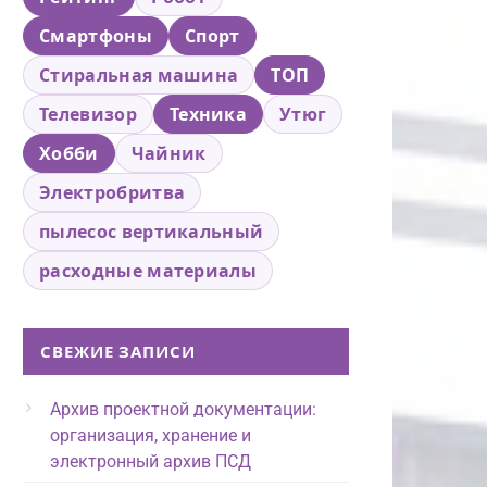
Смартфоны
Спорт
Стиральная машина
ТОП
Телевизор
Техника
Утюг
Хобби
Чайник
Электробритва
пылесос вертикальный
расходные материалы
СВЕЖИЕ ЗАПИСИ
Архив проектной документации:
организация, хранение и
электронный архив ПСД