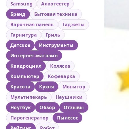
Samsung
Алкотестер
Бренд
Бытовая техника
Варочная панель
Гаджеты
Гарнитура
Гриль
Детское
Инструменты
Интернет-магазин
Квадроцикл
Коляска
Компьютер
Кофеварка
Красота
Кухня
Монитор
Мультипекарь
Наушники
Ноутбук
Обзор
Отзывы
Парогенератор
Пылесос
Рейтинг
Робот