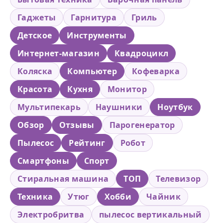
Гаджеты
Гарнитура
Гриль
Детское
Инструменты
Интернет-магазин
Квадроцикл
Коляска
Компьютер
Кофеварка
Красота
Кухня
Монитор
Мультипекарь
Наушники
Ноутбук
Обзор
Отзывы
Парогенератор
Пылесос
Рейтинг
Робот
Смартфоны
Спорт
Стиральная машина
ТОП
Телевизор
Техника
Утюг
Хобби
Чайник
Электробритва
пылесос вертикальный