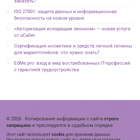
заказать?
ISO 27001: защита данных и информационная
безопасность на новом уровне
«Авторизация исходящим звонком» — новая услуга
от uCaller
Сертификация косметики и средств личной гигиены
для маркетплейсов: что нужно знать?
EdMe.pro: вход в мир востребованных IT-профессий
с гарантией трудоустройства
© 2026 . Копирование информации с сайта
строго
запрещено
и преследуется в судебном порядке
Этот сайт использует
cookie
для хранения данных.
Продолжая использовать сайт, вы даете свое согласие