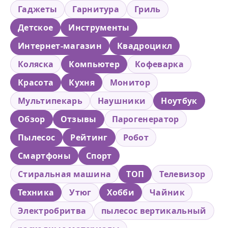
Гаджеты
Гарнитура
Гриль
Детское
Инструменты
Интернет-магазин
Квадроцикл
Коляска
Компьютер
Кофеварка
Красота
Кухня
Монитор
Мультипекарь
Наушники
Ноутбук
Обзор
Отзывы
Парогенератор
Пылесос
Рейтинг
Робот
Смартфоны
Спорт
Стиральная машина
ТОП
Телевизор
Техника
Утюг
Хобби
Чайник
Электробритва
пылесос вертикальный