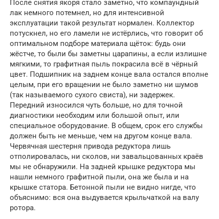
После снятия якоря стало заметно, что компаундный
лак немного потемнел, но для интенсивной
эксплуатации такой результат нормален. Коллектор
потускнел, но его ламели не истёрлись, что говорит об
оптимальном подборе материала щёток: будь они
жёстче, то были бы заметны царапины, а если излишне
мягкими, то графитная пыль покрасила всё в чёрный
цвет. Подшипник на заднем конце вала остался вполне
целым, при его вращении не было заметно ни шумов
(так называемого сухого свиста), ни задержек.
Передний износился чуть больше, но для точной
диагностики необходим или большой опыт, или
специальное оборудование. В общем, срок его службы
должен быть не меньше, чем на другом конце вала.
Червячная шестерня привода редуктора лишь
отполировалась, ни сколов, ни завальцованных краёв
мы не обнаружили. На задней крышке редуктора мы
нашли немного графитной пыли, она же была и на
крышке статора. Бетонной пыли не видно нигде, что
объяснимо: вся она выдувается крыльчаткой на валу
ротора.