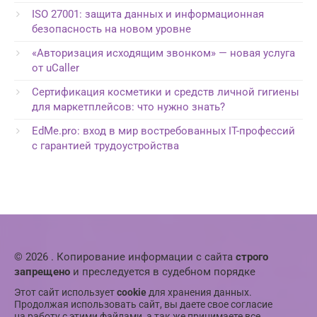
ISO 27001: защита данных и информационная
безопасность на новом уровне
«Авторизация исходящим звонком» — новая услуга
от uCaller
Сертификация косметики и средств личной гигиены
для маркетплейсов: что нужно знать?
EdMe.pro: вход в мир востребованных IT-профессий
с гарантией трудоустройства
© 2026 . Копирование информации с сайта
строго
запрещено
и преследуется в судебном порядке
Этот сайт использует
cookie
для хранения данных.
Продолжая использовать сайт, вы даете свое согласие
на работу с этими файлами, а так же принимаете все