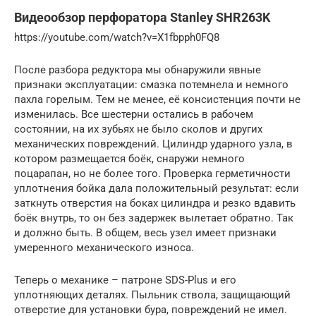
Видеообзор перфоратора Stanley SHR263K
https://youtube.com/watch?v=X1fbpph0FQ8
После разбора редуктора мы обнаружили явные
признаки эксплуатации: смазка потемнела и немного
пахла горелым. Тем не менее, её консистенция почти не
изменилась. Все шестерни остались в рабочем
состоянии, на их зубьях не было сколов и других
механических повреждений. Цилиндр ударного узла, в
котором размещается боёк, снаружи немного
поцарапан, но не более того. Проверка герметичности
уплотнения бойка дала положительный результат: если
заткнуть отверстия на боках цилиндра и резко вдавить
боёк внутрь, то он без задержек вылетает обратно. Так
и должно быть. В общем, весь узел имеет признаки
умеренного механического износа.
Теперь о механике – патроне SDS-Plus и его
уплотняющих деталях. Пыльник ствола, защищающий
отверстие для установки бура, повреждений не имел.