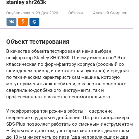
stanley shr263k
Опубликовано:
29 Дек 2020
Обзоры
Алексей Смирнов
Объект тестирования
В качестве объекта тестирования нами выбран
перфоратор Stanley SHR263K. Почему именно он? Это
классическая по форм-фактору корпуса (соосный со
шпинделем привод и пистолетная рукоятка) и средняя
по техническим характеристикам машина, которую
могут применять как любители, в качестве основного
сверлильно-долбёжного инструмента, так и
профессионалы в качестве вспомогательного.
У перфоратора три режима работы – сверление,
сверление с ударом и долбление. Патрон типоразмера
SDS-Plus позволяет работать со сменным инструментом
– буром или долотом, у которых хвостовик диаметром
до 10 мм имеет четыре паза (два направляющих и два