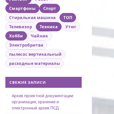
Смартфоны
Спорт
Стиральная машина
ТОП
Телевизор
Техника
Утюг
Хобби
Чайник
Электробритва
пылесос вертикальный
расходные материалы
СВЕЖИЕ ЗАПИСИ
Архив проектной документации:
организация, хранение и
электронный архив ПСД