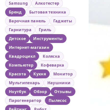
Samsung
Алкотестер
Бренд
Бытовая техника
Варочная панель
Гаджеты
Гарнитура
Гриль
Детское
Инструменты
Интернет-магазин
Квадроцикл
Коляска
Компьютер
Кофеварка
Красота
Кухня
Монитор
Мультипекарь
Наушники
Ноутбук
Обзор
Отзывы
Парогенератор
Пылесос
Рейтинг
Робот