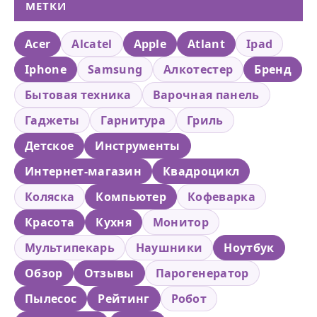
МЕТКИ
Acer
Alcatel
Apple
Atlant
Ipad
Iphone
Samsung
Алкотестер
Бренд
Бытовая техника
Варочная панель
Гаджеты
Гарнитура
Гриль
Детское
Инструменты
Интернет-магазин
Квадроцикл
Коляска
Компьютер
Кофеварка
Красота
Кухня
Монитор
Мультипекарь
Наушники
Ноутбук
Обзор
Отзывы
Парогенератор
Пылесос
Рейтинг
Робот