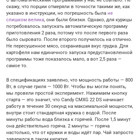
скажу, что порции отмеряли в точности такими же, как
указано в инструкции, но погрешность была
не
слишком велика
, они были близки. Однако, для курицы
потребовалось запускать автоматическую программу
приготовления 2 раза, потому что после первого раза
было сыровато. После второго получилось на отлично.
Не пересушенное мясо, сохранившая вкус грудка. Для
картофеля нам единичного запуска предустановленной
программы тоже показалось мало, а вот 2,5 раза —
самое то.
В спецификациях заявлено, что мощность работы — 800
Вт, в случае гриля — 1000 Вт. Чтобы вы могли понять,
мы провели простой эксперимент. Нажимаем кнопку
старта — это значит, что Candy CMXG 22 DS начинает
работу в течение 30 секунд на максимальной мощности,
внутри стоит стандартная кружка с водой. После
минуты работы вода близка к горячей. После 1,5 минут
она действительно горяча. 2 минуты — горяча
настолько, что от кружки и воды идёт пар. Чай запросто
заварился в таком кипятке.