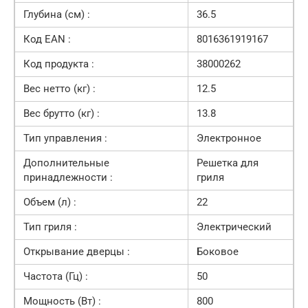
Глубина (см) :
36.5
Код EAN :
8016361919167
Код продукта :
38000262
Вес нетто (кг) :
12.5
Вес брутто (кг) :
13.8
Тип управления :
Электронное
Дополнительные
Решетка для
принадлежности :
гриля
Объем (л) :
22
Тип гриля :
Электрический
Открывание дверцы :
Боковое
Частота (Гц) :
50
Мощность (Вт) :
800