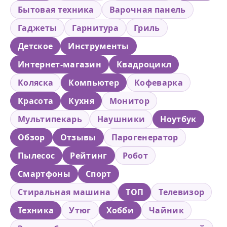
Бытовая техника
Варочная панель
Гаджеты
Гарнитура
Гриль
Детское
Инструменты
Интернет-магазин
Квадроцикл
Коляска
Компьютер
Кофеварка
Красота
Кухня
Монитор
Мультипекарь
Наушники
Ноутбук
Обзор
Отзывы
Парогенератор
Пылесос
Рейтинг
Робот
Смартфоны
Спорт
Стиральная машина
ТОП
Телевизор
Техника
Утюг
Хобби
Чайник