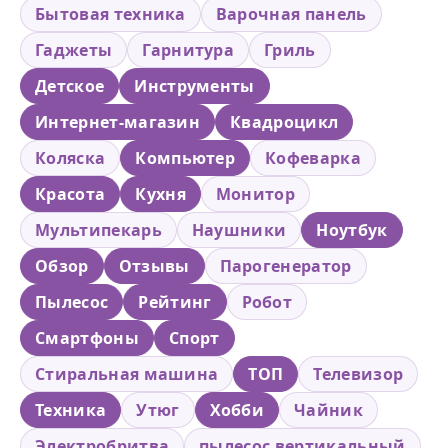
Бытовая техника
Варочная панель
Гаджеты
Гарнитура
Гриль
Детское
Инструменты
Интернет-магазин
Квадроцикл
Коляска
Компьютер
Кофеварка
Красота
Кухня
Монитор
Мультипекарь
Наушники
Ноутбук
Обзор
Отзывы
Парогенератор
Пылесос
Рейтинг
Робот
Смартфоны
Спорт
Стиральная машина
ТОП
Телевизор
Техника
Утюг
Хобби
Чайник
Электробритва
пылесос вертикальный