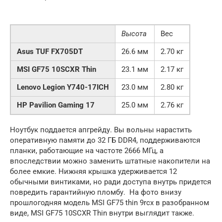
Высота
Вес
Asus TUF FX705DT
26.6 мм
2.70 кг
MSI GF75 10SCXR Thin
23.1 мм
2.17 кг
Lenovo Legion Y740-17ICH
23.0 мм
2.80 кг
HP Pavilion Gaming 17
25.0 мм
2.76 кг
Ноутбук поддается апгрейду. Вы вольны нарастить
оперативную памяти до 32 ГБ DDR4, поддерживаются
планки, работающие на частоте 2666 МГц, а
впоследствии можно заменить штатные накопители на
более емкие. Нижняя крышка удерживается 12
обычными винтиками, но ради доступа внутрь придется
повредить гарантийную пломбу. На фото внизу
прошлогодняя модель MSI GF75 thin 9rcx в разобранном
виде, MSI GF75 10SCXR Thin внутри выглядит также.