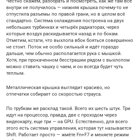
Честно скажем, разобрать и посмотреть, как же там всё
внутри не получилось — нижняя крышка почему-то не
отпустила разъемы по правой грани, но в целом всё
стандартно. Система охлаждения построена на двух
небольших турбинках и четырёх радиаторах, через
которые воздух раскидывается назад и по бокам.
Отметим, кстати, что выхлопа вбок бояться совершенно
не стоит. Поток не особо сильный и идёт гораздо
дальше, чем обычно располагается рука с мышкой.
Хотя, при прокаченном бесстрашии рядом с выхлопом
можно ставить чашку с чаем, и он всегда будет чуть
теплым.
Металлическая крышка выглядит красиво, но
отпечатки собирает со скоростью страуса.
По трубкам же расклад такой. Всего их шесть штук. Три
идут на процессор, правда, две с проходом через
видеокарту, еще три — на GPU. Естественно, для всего
этого есть система управления, которая тут называется
Shift. Работает просто — жмёте Fn+F7 и меняете режим