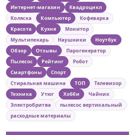
Интернет-магазин
Квадроцикл
Коляска
Компьютер
Кофеварка
Красота
Кухня
Монитор
Мультипекарь
Наушники
Ноутбук
Обзор
Отзывы
Парогенератор
Пылесос
Рейтинг
Робот
Смартфоны
Спорт
Стиральная машина
ТОП
Телевизор
Техника
Утюг
Хобби
Чайник
Электробритва
пылесос вертикальный
расходные материалы