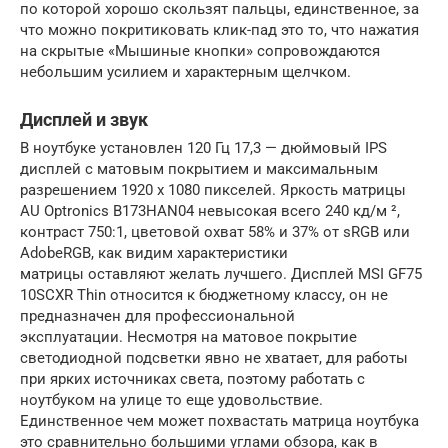
по которой хорошо скользят пальцы, единственное, за
что можно покритиковать клик-пад это то, что нажатия
на скрытые «Мышиные кнопки» сопровождаются
небольшим усилием и характерным щелчком.
Дисплей и звук
В ноутбуке установлен 120 Гц 17,3 — дюймовый IPS
дисплей с матовым покрытием и максимальным
разрешением 1920 х 1080 пикселей. Яркость матрицы
AU Optronics B173HAN04 невысокая всего 240 кд/м ²,
контраст 750:1, цветовой охват 58% и 37% от sRGB или
AdobeRGB, как видим характеристики
матрицы оставляют желать лучшего. Дисплей MSI GF75
10SCXR Thin относится к бюджетному классу, он не
предназначен для профессиональной
эксплуатации. Несмотря на матовое покрытие
светодиодной подсветки явно не хватает, для работы
при ярких источниках света, поэтому работать с
ноутбуком на улице то еще удовольствие.
Единственное чем может похвастать матрица ноутбука
это сравнительно большими углами обзора, как в