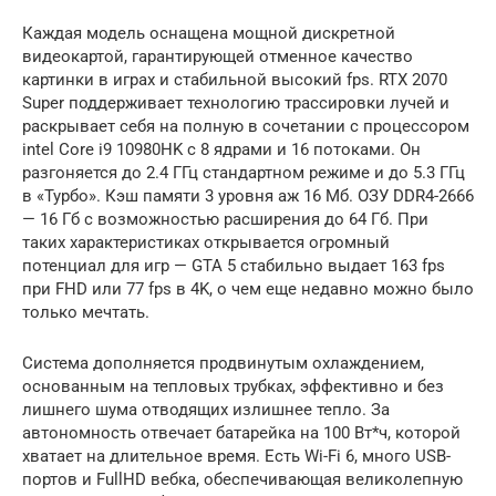
Каждая модель оснащена мощной дискретной
видеокартой, гарантирующей отменное качество
картинки в играх и стабильной высокий fps. RTX 2070
Super поддерживает технологию трассировки лучей и
раскрывает себя на полную в сочетании с процессором
intel Core i9 10980HK с 8 ядрами и 16 потоками. Он
разгоняется до 2.4 ГГц стандартном режиме и до 5.3 ГГц
в «Турбо». Кэш памяти 3 уровня аж 16 Мб. ОЗУ DDR4-2666
— 16 Гб с возможностью расширения до 64 Гб. При
таких характеристиках открывается огромный
потенциал для игр — GTA 5 стабильно выдает 163 fps
при FHD или 77 fps в 4K, о чем еще недавно можно было
только мечтать.
Система дополняется продвинутым охлаждением,
основанным на тепловых трубках, эффективно и без
лишнего шума отводящих излишнее тепло. За
автономность отвечает батарейка на 100 Вт*ч, которой
хватает на длительное время. Есть Wi-Fi 6, много USB-
портов и FullHD вебка, обеспечивающая великолепную