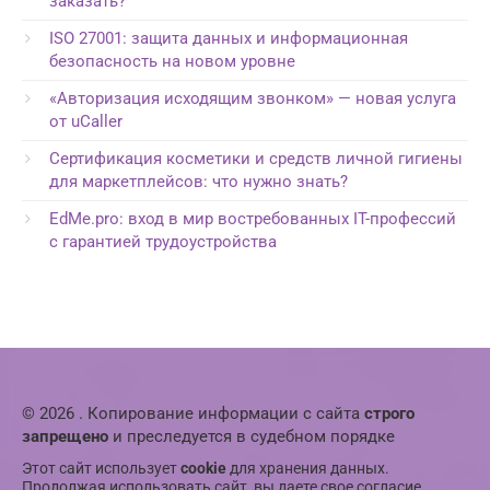
заказать?
ISO 27001: защита данных и информационная
безопасность на новом уровне
«Авторизация исходящим звонком» — новая услуга
от uCaller
Сертификация косметики и средств личной гигиены
для маркетплейсов: что нужно знать?
EdMe.pro: вход в мир востребованных IT-профессий
с гарантией трудоустройства
© 2026 . Копирование информации с сайта
строго
запрещено
и преследуется в судебном порядке
Этот сайт использует
cookie
для хранения данных.
Продолжая использовать сайт, вы даете свое согласие