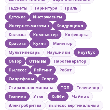
Гаджеты
Гарнитура
Гриль
Детское
Инструменты
Интернет-магазин
Квадроцикл
Коляска
Компьютер
Кофеварка
Красота
Кухня
Монитор
Мультипекарь
Наушники
Ноутбук
Обзор
Отзывы
Парогенератор
Пылесос
Рейтинг
Робот
Смартфоны
Спорт
Стиральная машина
ТОП
Телевизор
Техника
Утюг
Хобби
Чайник
Электробритва
пылесос вертикальный