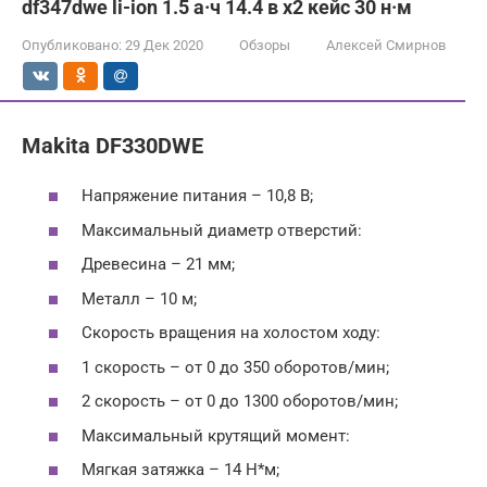
df347dwe li-ion 1.5 а·ч 14.4 в х2 кейс 30 н·м
Опубликовано:
29 Дек 2020
Обзоры
Алексей Смирнов
Makita DF330DWE
Напряжение питания – 10,8 В;
Максимальный диаметр отверстий:
Древесина – 21 мм;
Металл – 10 м;
Скорость вращения на холостом ходу:
1 скорость – от 0 до 350 оборотов/мин;
2 скорость – от 0 до 1300 оборотов/мин;
Максимальный крутящий момент:
Мягкая затяжка – 14 Н*м;