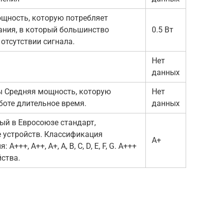
ощность, которую потребляет
ания, в который большинство
0.5 Вт
отсутствии сигнала.
Нет
данных
ы Средняя мощность, которую
Нет
боте длительное время.
данных
ый в Евросоюзе стандарт,
 устройств. Классификация
A+
++, A++, A+, A, B, C, D, E, F, G. A+++
ства.