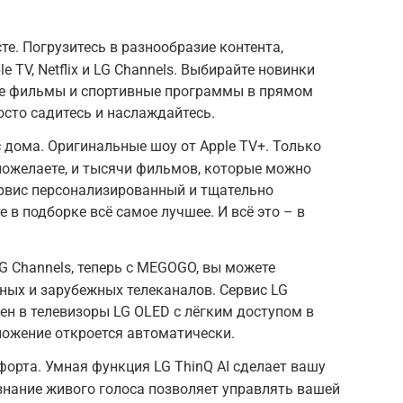
е. Погрузитесь в разнообразие контента,
 TV, Netflix и LG Channels. Выбирайте новинки
ые фильмы и спортивные программы в прямом
осто садитесь и наслаждайтесь.
с дома. Оригинальные шоу от Apple TV+. Только
пожелаете, и тысячи фильмов, которые можно
ервис персонализированный и тщательно
е в подборке всё самое лучшее. И всё это – в
G Channels, теперь с MEGOGO, вы можете
ных и зарубежных телеканалов. Сервис LG
оен в телевизоры LG OLED с лёгким доступом в
ложение откроется автоматически.
орта. Умная функция LG ThinQ AI сделает вашу
знание живого голоса позволяет управлять вашей