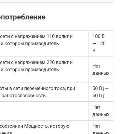
опотребление
сети с напряжением 110 вольт и
100 В
ри котором производитель
— 120
В
сети с напряжением 220 вольт и
Нет
ри котором производитель
данных
ты в сети переменного тока, при
50 Гц —
 работоспособность.
60 Гц
Нет
данных
состоянии Мощность, которую
Нет
чения
данных