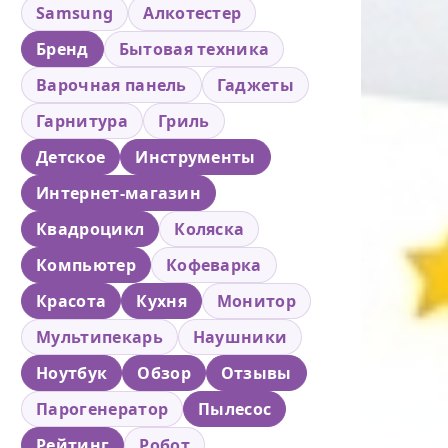
Samsung
Алкотестер
Бренд
Бытовая техника
Варочная панель
Гаджеты
Гарнитура
Гриль
Детское
Инструменты
Интернет-магазин
Квадроцикл
Коляска
Компьютер
Кофеварка
Красота
Кухня
Монитор
Мультипекарь
Наушники
Ноутбук
Обзор
Отзывы
Парогенератор
Пылесос
Рейтинг
Робот