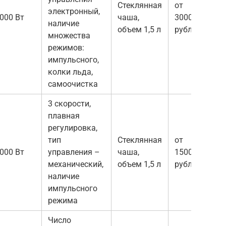
Стеклянная
от
электронный,
000 Вт
чаша,
3000
наличие
объем 1,5 л
рублей
множества
режимов:
импульсного,
колки льда,
самоочистка
3 скорости,
плавная
регулировка,
тип
Стеклянная
от
000 Вт
управления –
чаша,
1500
механический,
объем 1,5 л
рублей
наличие
импульсного
режима
Число