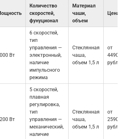
Количество
Материал
ощность
скоростей,
чаши,
Цена
фунуционал
объем
6 скоростей,
тип
управления —
Стеклянная
от
000 Вт
электронный,
чаша,
4490
наличие
объем 1,5 л
рублей
импульсного
режима
5 скоростей,
плавная
регулировка,
тип
Стеклянная
от
200 Вт
управления —
чаша,
2590
механический,
объем 1,5 л
рублей
наличие