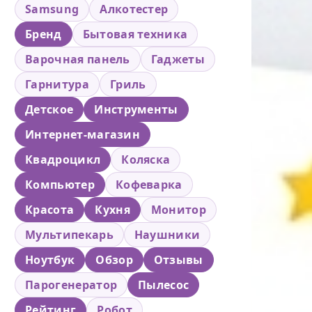
Samsung
Алкотестер
Бренд
Бытовая техника
Варочная панель
Гаджеты
Гарнитура
Гриль
Детское
Инструменты
Интернет-магазин
Квадроцикл
Коляска
Компьютер
Кофеварка
Красота
Кухня
Монитор
Мультипекарь
Наушники
Ноутбук
Обзор
Отзывы
Парогенератор
Пылесос
Рейтинг
Робот