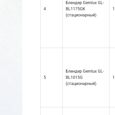
Блендер Gemlux GL-
4
BL1175GK
1
(стационарный)
Блендер Gemlux GL-
5
BL1015G
1
(стационарный)