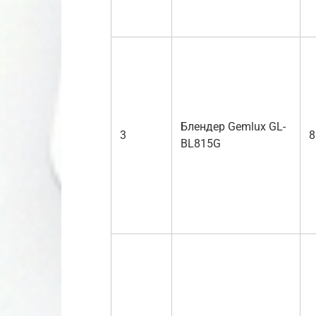
Блендер Gemlux GL-
3
8
BL815G