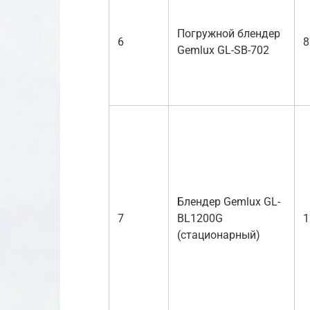
Погружной блендер
6
8
Gemlux GL-SB-702
Блендер Gemlux GL-
7
BL1200G
1
(стационарный)