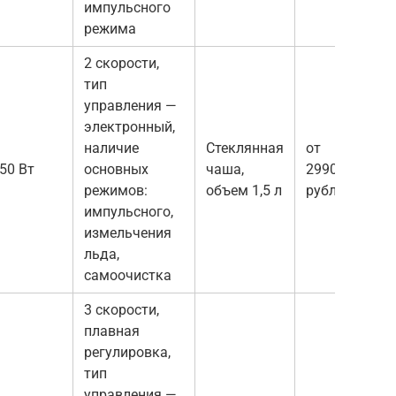
импульсного
режима
2 скорости,
тип
управления —
электронный,
наличие
Стеклянная
от
50 Вт
основных
чаша,
2990
режимов:
объем 1,5 л
рублей
импульсного,
измельчения
льда,
самоочистка
3 скорости,
плавная
регулировка,
тип
управления —