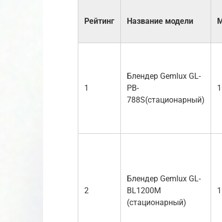
Рейтинг
Название модели
М
Блендер Gemlux GL-
1
PB-
1
788S(стационарный)
Блендер Gemlux GL-
2
BL1200M
1
(стационарный)