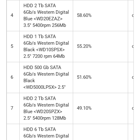
HDD 2 Tb SATA
6Gb/s Western Digital
4
58.60%
от 
Blue <WD20EZAZ>
3.5″ 5400rpm 256Mb
HDD 1 Tb SATA
6Gb/s Western Digital
5
55.20%
от 
Black <WD10SPSX>
2.5″ 7200 rpm 64Mb
HDD 500 Gb SATA
6Gb/s Western Digital
6
51.60%
от 
Black
<WD5000LPSX> 2.5″
HDD 2 Tb SATA
6Gb/s Western Digital
7
49.10%
от 
Blue <WD20SPZX>
2.5″ 5400rpm 128Mb
HDD 6 Tb SATA
6Gb/s Western Digital