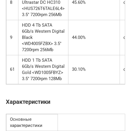
8
Ultrastar DC HC310
45.60%
от 
<HUS726T6TALE6L4>
3.5″ 7200rpm 256Mb
HDD 4 Tb SATA
6Gb/s Western Digital
9
Black
44.00%
от 
<WD4005FZBX> 3.5″
7200rpm 256Mb
HDD 1 Tb SATA
6Gb/s Western Digital
61
30.10%
от 
Gold <WD1005FBYZ>
3.5″ 7200rpm 128Mb
Характеристики
Основные
характеристики