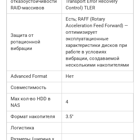
отказоустойчивости
Transport Error Recovery
RAID-массивов
Control) TLER
Есть; RAFF (Rotary
Acceleration Feed Forward) —
оптимизирует
Защита от
эксплуатационные
ротационной
характеристики дисков при
вибрации
работе в условиях
вибрации, создаваемой
несколькими накопителями
Advanced Format
Нет
Совместимость
Max кол-во HDD в
4
NAS
Формат накопителя
3.5″
Логистика
Размеры (ширина x