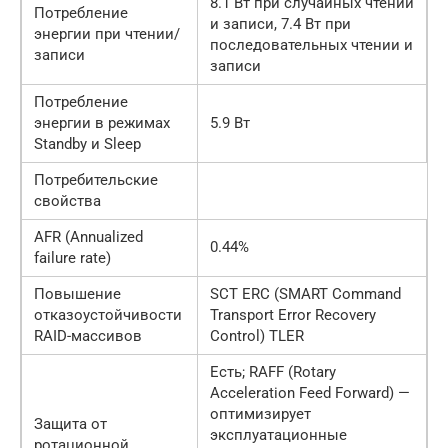
8.1 Вт при случайных чтении
Потребление
и записи, 7.4 Вт при
энергии при чтении/
последовательных чтении и
записи
записи
Потребление
энергии в режимах
5.9 Вт
Standby и Sleep
Потребительские
свойства
AFR (Annualized
0.44%
failure rate)
Повышение
SCT ERC (SMART Command
отказоустойчивости
Transport Error Recovery
RAID-массивов
Control) TLER
Есть; RAFF (Rotary
Acceleration Feed Forward) —
оптимизирует
Защита от
эксплуатационные
ротационной