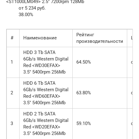
<ST1000LM049> 2.5″ 7200rpm 128Mb
от 5 234 руб.
38.00%
Рейтинг
#
Наименование
Цен
производительности
HDD 3 Tb SATA
6Gb/s Western Digital
1
64.50%
от 
Red <WD30EFAX>
3.5″ 5400rpm 256Mb
HDD 6 Tb SATA
6Gb/s Western Digital
2
63.80%
от 
Red <WD60EFAX>
3.5″ 5400rpm 256Mb
HDD 2 Tb SATA
6Gb/s Western Digital
3
59.10%
от 
Red <WD20EFAX>
3.5″ 5400rpm 256Mb