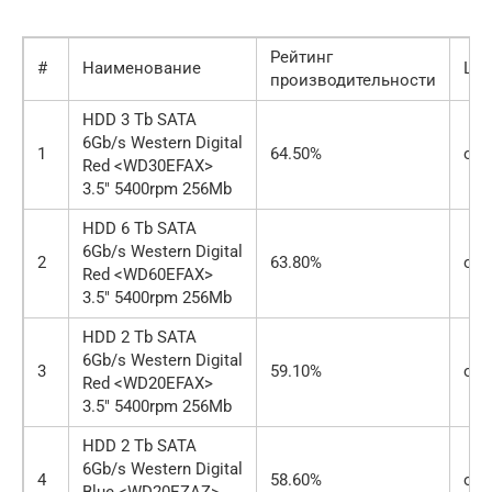
Рейтинг
#
Наименование
Цен
производительности
HDD 3 Tb SATA
6Gb/s Western Digital
1
64.50%
от 
Red <WD30EFAX>
3.5″ 5400rpm 256Mb
HDD 6 Tb SATA
6Gb/s Western Digital
2
63.80%
от 
Red <WD60EFAX>
3.5″ 5400rpm 256Mb
HDD 2 Tb SATA
6Gb/s Western Digital
3
59.10%
от 
Red <WD20EFAX>
3.5″ 5400rpm 256Mb
HDD 2 Tb SATA
6Gb/s Western Digital
4
58.60%
от 
Blue <WD20EZAZ>