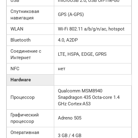
USB
microUSB 2.0, USB On-The-Go
Спутниковая
GPS (A-GPS)
навигация
WLAN
Wi-Fi 802.11 a/b/g/n/ac, hotspot
Bluetooth
4.0, A2DP
Соединение с
LTE, HSPA, EDGE, GPRS
Интернет
NFC
нет
Hardware
Qualcomm MSM8940
Процессор
Snapdragon 435 Octa-core 1.4
GHz Cortex-A53
Графический
Adreno 505
процессор
Оперативная
3 GB / 4 GB