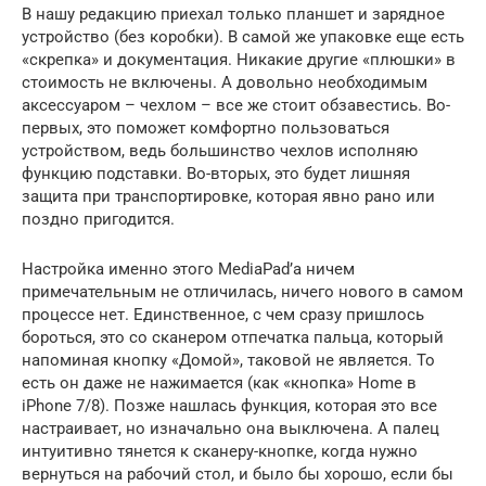
В нашу редакцию приехал только планшет и зарядное
устройство (без коробки). В самой же упаковке еще есть
«скрепка» и документация. Никакие другие «плюшки» в
стоимость не включены. А довольно необходимым
аксессуаром – чехлом – все же стоит обзавестись. Во-
первых, это поможет комфортно пользоваться
устройством, ведь большинство чехлов исполняю
функцию подставки. Во-вторых, это будет лишняя
защита при транспортировке, которая явно рано или
поздно пригодится.
Настройка именно этого MediaPad’a ничем
примечательным не отличилась, ничего нового в самом
процессе нет. Единственное, с чем сразу пришлось
бороться, это со сканером отпечатка пальца, который
напоминая кнопку «Домой», таковой не является. То
есть он даже не нажимается (как «кнопка» Home в
iPhone 7/8). Позже нашлась функция, которая это все
настраивает, но изначально она выключена. А палец
интуитивно тянется к сканеру-кнопке, когда нужно
вернуться на рабочий стол, и было бы хорошо, если бы