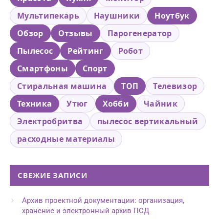
Мультипекарь
Наушники
Ноутбук
Обзор
Отзывы
Парогенератор
Пылесос
Рейтинг
Робот
Смартфоны
Спорт
Стиральная машина
ТОП
Телевизор
Техника
Утюг
Хобби
Чайник
Электробритва
пылесос вертикальный
расходные материалы
СВЕЖИЕ ЗАПИСИ
Архив проектной документации: организация,
хранение и электронный архив ПСД