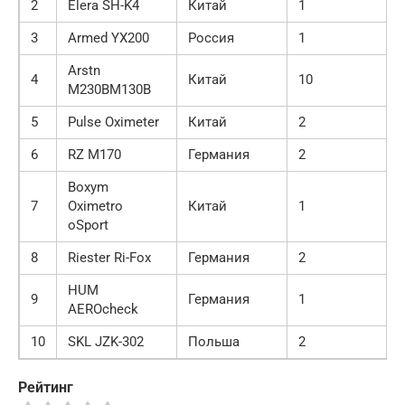
2
Elera SH-K4
Китай
1
3
Armed YX200
Россия
1
Arstn
4
Китай
10
M230BM130B
5
Pulse Oximeter
Китай
2
6
RZ M170
Германия
2
Boxym
7
Oximetro
Китай
1
oSport
8
Riester Ri-Fox
Германия
2
HUM
9
Германия
1
AEROcheck
10
SKL JZK-302
Польша
2
Рейтинг