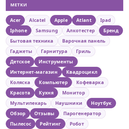
МЕТКИ
Acer
Alcatel
Apple
Atlant
Ipad
Iphone
Samsung
Алкотестер
Бренд
Бытовая техника
Варочная панель
Гаджеты
Гарнитура
Гриль
Детское
Инструменты
Интернет-магазин
Квадроцикл
Коляска
Компьютер
Кофеварка
Красота
Кухня
Монитор
Мультипекарь
Наушники
Ноутбук
Обзор
Отзывы
Парогенератор
Пылесос
Рейтинг
Робот