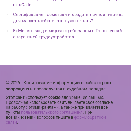
от uCaller
Сертификация косметики и средств личной гигиены
для маркетплейсов: что нужно знать?
EdMe.pro: вход в мир востребованных IT-профессий
с гарантией трудоустройства
© 2026 . Копирование информации с сайта
строго
запрещено
и преследуется в судебном порядке
Этот сайт использует
cookie
для хранения данных.
Продолжая использовать сайт, вы даете свое согласие
на работу с этими файлами, а так же принимаете все
пункты
пользовательского соглашения
. При
возникновении вопросов пишите в
форму обратной
связи
.