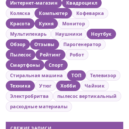
Интернет-магазин
Квадроцикл
Коляска
Компьютер
Кофеварка
Красота
Кухня
Монитор
Мультипекарь
Наушники
Ноутбук
Обзор
Отзывы
Парогенератор
Пылесос
Рейтинг
Робот
Смартфоны
Спорт
Стиральная машина
ТОП
Телевизор
Техника
Утюг
Хобби
Чайник
Электробритва
пылесос вертикальный
расходные материалы
СВЕЖИЕ ЗАПИСИ