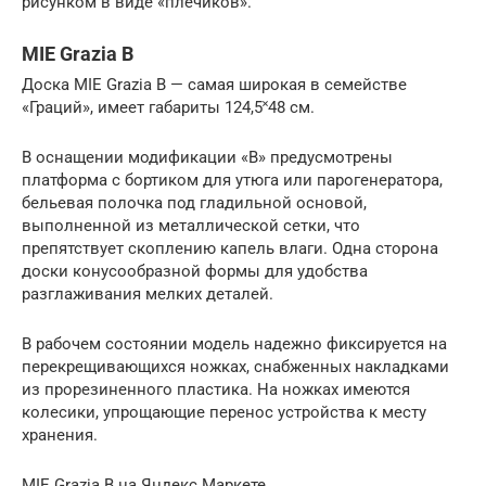
рисунком в виде «плечиков».
MIE Grazia B
Доска MIE Grazia B — самая широкая в семействе
«Граций», имеет габариты 124,5˟48 см.
В оснащении модификации «B» предусмотрены
платформа с бортиком для утюга или парогенератора,
бельевая полочка под гладильной основой,
выполненной из металлической сетки, что
препятствует скоплению капель влаги. Одна сторона
доски конусообразной формы для удобства
разглаживания мелких деталей.
В рабочем состоянии модель надежно фиксируется на
перекрещивающихся ножках, снабженных накладками
из прорезиненного пластика. На ножках имеются
колесики, упрощающие перенос устройства к месту
хранения.
MIE Grazia B на Яндекс Маркете