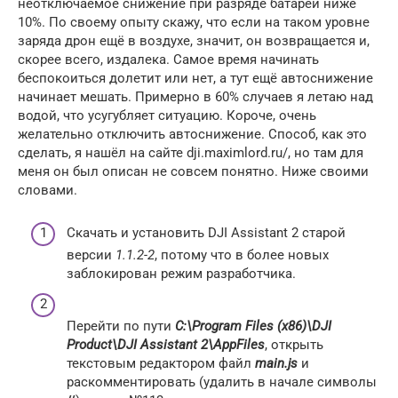
неотключаемое снижение при разряде батареи ниже
10%. По своему опыту скажу, что если на таком уровне
заряда дрон ещё в воздухе, значит, он возвращается и,
скорее всего, издалека. Самое время начинать
беспокоиться долетит или нет, а тут ещё автоснижение
начинает мешать. Примерно в 60% случаев я летаю над
водой, что усугубляет ситуацию. Короче, очень
желательно отключить автоснижение. Способ, как это
сделать, я нашёл на сайте dji.maximlord.ru/, но там для
меня он был описан не совсем понятно. Ниже своими
словами.
Скачать и установить DJI Assistant 2 старой
версии
1.1.2-2
, потому что в более новых
заблокирован режим разработчика.
Перейти по пути
C:\Program Files (x86)\DJI
Product\DJI Assistant 2\AppFiles
, открыть
текстовым редактором файл
main.js
и
раскомментировать (удалить в начале символы