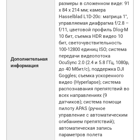
размеры в сложенном виде: 91
x 84 x 214 мм; камера
Hasselblad L1D-20c: матрица 1″,
управляемая диафрагма f/2.8 –
f/11, цветовой профиль Dlog-M
10 бит, съемка HDR видео 10
бит, светочувствительность
100-12800 единиц ISO; система
передачи видеопотока
Дополнительная
OcuSync 2.0 (2.4 и 5.8 ГГц, 1080p,
информация
до 40 Мбит/с), поддержка DJI
Goggles; cъемка ускоренного
видео (Hyperlapse); система
распознавания препятствий во
всех направлениях (9
датчиков); система помощи
пилоту APAS (ручное
управление с автоматическим
огибанием препятствий);
автоматическая запись
параметров полета