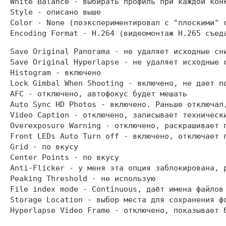
White Balance - выбирать профиль при каждой конк
Style - описано выше

Color - None (поэкспериментировал с "плоскими" 
Save Original Panorama - не удаляет исходные сн
Save Original Hyperlapse - не удаляет исходные 
Histogram - включено

Lock Gimbal When Shooting - включено, не дает по
AFC - отключено, автофокус будет мешать

Auto Sync HD Photos - включено. Раньше отключал
Video Caption - отключено, записывает технически
Overexposure Warning - отключено, раскрашивает п
Front LEDs Auto Turn off - включено, отключает 
Grid - по вкусу

Center Points - по вкусу

Anti-Flicker - у меня эта опция заблокирована, р
Peaking Threshold - не использую

File index mode - Continuous, даёт имена файлов 
Storage Location - выбор места для сохранения фо