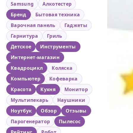
Samsung
Алкотестер
Бренд
Бытовая техника
Варочная панель
Гаджеты
Гарнитура
Гриль
Детское
Инструменты
Интернет-магазин
Квадроцикл
Коляска
Компьютер
Кофеварка
Красота
Кухня
Монитор
Мультипекарь
Наушники
Ноутбук
Обзор
Отзывы
Парогенератор
Пылесос
Рейтинг
Робот