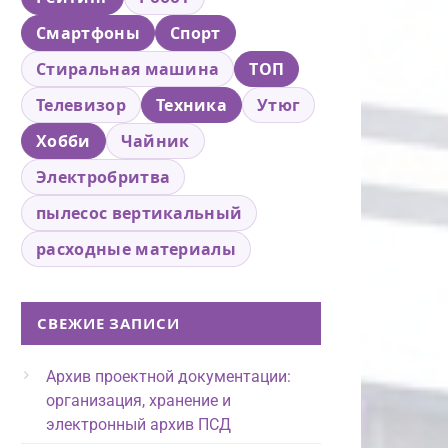
Смартфоны
Спорт
Стиральная машина
ТОП
Телевизор
Техника
Утюг
Хобби
Чайник
Электробритва
пылесос вертикальный
расходные материалы
СВЕЖИЕ ЗАПИСИ
Архив проектной документации:
организация, хранение и
электронный архив ПСД