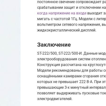
постоянное свечение сопровождает р
срабатывании защит и отключении наг
когда напряжение на входе
выходит за
мигать с частотой 1Гц. Модели с ли
вольтметром сетевого напряжения, в
жидкокристаллический дисплей.
Заключение
ST-222/500, ST-222/500-И. Данные м
электрооборудования систем отоплен
Конструкция рассчитана на круглосу
Модели рекомендованы для работы со
оснащёнными камерами сгорания откр
которых не превышает 222 В·А. При э
превышающие 3-х минутный интервал, 
позволяет выдерживать пусковые то
электродвигателей.