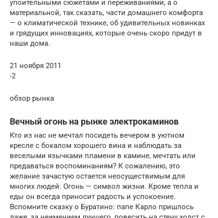
упоительными сюжетами и переживаниями, а о
материальной, так сказать, части домашнего комфорта
— о климатической технике, об удивительных новинках
и грядущих инновациях, которые очень скоро придут в
наши дома.
21 ноября 2011
-2
обзор рынка
Вечный огонь на рынке электрокаминов
Кто из нас не мечтал посидеть вечером в уютном
кресле с бокалом хорошего вина и наблюдать за
веселыми язычками пламени в камине, мечтать или
предаваться воспоминаниям? К сожалению, это
желание зачастую остается неосуществимым для
многих людей. Огонь — символ жизни. Кроме тепла и
еды он всегда приносит радость и успокоение.
Вспомните сказку о Буратино: папе Карло пришлось
даже, за неимением лучшего, повесить на стену холст с