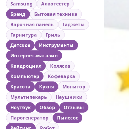
Samsung
Алкотестер
Бренд
Бытовая техника
Варочная панель
Гаджеты
Гарнитура
Гриль
Детское
Инструменты
Интернет-магазин
Квадроцикл
Коляска
Компьютер
Кофеварка
Красота
Кухня
Монитор
Мультипекарь
Наушники
Ноутбук
Обзор
Отзывы
Парогенератор
Пылесос
Рейтинг
Робот