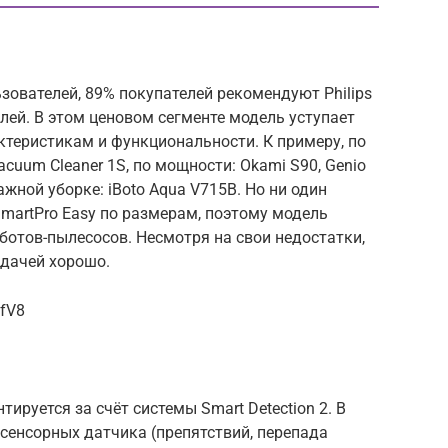
зователей, 89% покупателей рекомендуют Philips
лей. В этом ценовом сегменте модель уступает
ктеристикам и функциональности. К примеру, по
Vacuum Cleaner 1S, по мощности: Okami S90, Genio
лажной уборке: iBoto Aqua V715B. Но ни один
SmartPro Easy по размерам, поэтому модель
оботов-пылесосов. Несмотря на свои недостатки,
адачей хорошо.
BfV8
тируется за счёт системы Smart Detection 2. В
 сенсорных датчика (препятствий, перепада