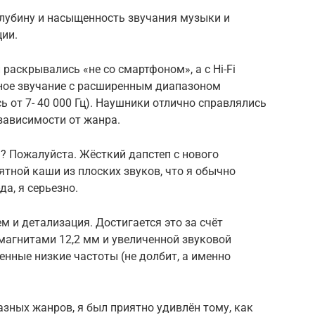
лубину и насыщенность звучания музыки и
ии.
раскрывались «не со смартфоном», а с Hi-Fi
ное звучание с расширенным диапазоном
ь от 7- 40 000 Гц). Наушники отлично справлялись
 зависимости от жанра.
d? Пожалуйста. Жёсткий дапстеп с нового
нятной каши из плоских звуков, что я обычно
да, я серьезно.
м и детализация. Достигается это за счёт
агнитами 12,2 мм и увеличенной звуковой
енные низкие частоты (не долбит, а именно
зных жанров, я был приятно удивлён тому, как