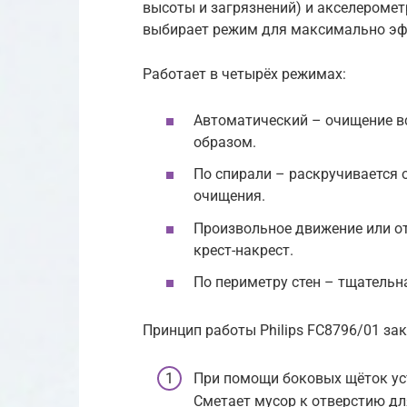
высоты и загрязнений) и акселероме
выбирает режим для максимально эф
Работает в четырёх режимах:
Автоматический – очищение в
образом.
По спирали – раскручивается 
очищения.
Произвольное движение или о
крест-накрест.
По периметру стен – тщательн
Принцип работы Philips FC8796/01 за
При помощи боковых щёток ус
Сметает мусор к отверстию дл