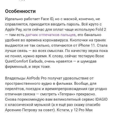
Особенности
Идеально работает Face ID, но с маской, конечно, не
справляется, приходится вводить пароль. Всё круто с
Apple Pay, хотя сейчас для оплат чаще использую Fold 2
— там есть
датчик отпечатков пальцев
, это банально
удобнее во времена коронавируса. Кнопочки на гранях
выдаются не так сильно, отличаются от iPhone 11. Стала
лучше связь — во всех смыслах. По качеству звука пока
не понял, нужно время. К слову, сейчас тестирую Bose
QuietComfort Earbuds, очень нравятся — и шумодав
фирменный, и звук тоже.
Владельцы AirPods Pro получат удовольствие от
пространственного аудио в фильмах. Вообще, для
перелётов, поездок и времяпрепровождения где угодно
отличная связка — смотреть «Тегеран» прекрасно.
Снова порекомендую вам великолепный сервис IDAGIO
с классической музыкой (а я ещё раз скажу спасибо
Арсению Петрову за совет). Кстати, у 12 Pro Max