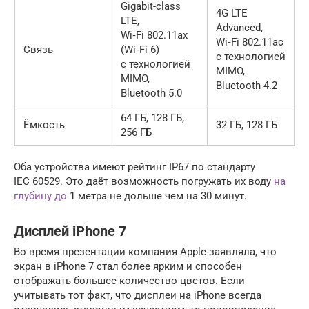
Gigabit-class
4G LTE
LTE,
Advanced,
Wi‑Fi 802.11ax
Wi‑Fi 802.11ac
Связь
(Wi‑Fi 6)
с технологией
с технологией
MIMO,
MIMO,
Bluetooth 4.2
Bluetooth 5.0
64 ГБ, 128 ГБ,
Ёмкость
32 ГБ, 128 ГБ
256 ГБ
Оба устройства имеют рейтинг IP67 по стандарту
IEC 60529. Это даёт возможность погружать их воду
на
глубину до
1 метра не дольше чем на 30 минут.
Дисплей iPhone 7
Во время презентации компания Apple заявляла, что
экран в iPhone 7 стал более ярким и способен
отображать большее количество цветов. Если
учитывать тот факт, что дисплеи на iPhone всегда