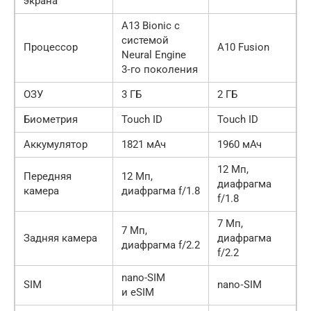
экрана
A13 Bionic с
системой
Процессор
A10 Fusion
Neural Engine
3‑го поколения
ОЗУ
3 ГБ
2 ГБ
Биометрия
Touch ID
Touch ID
Аккумулятор
1821 мАч
1960 мАч
12 Мп,
Передняя
12 Мп,
диафрагма
камера
диафрагма f/1.8
f/1.8
7 Мп,
7 Мп,
Задняя камера
диафрагма
диафрагма f/2.2
f/2.2
nano-SIM
SIM
nano‑SIM
и eSIM