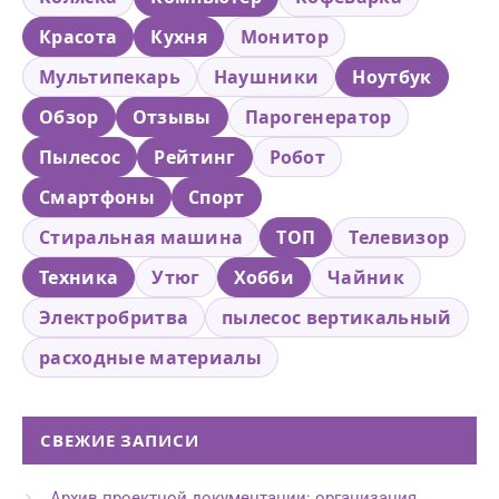
Красота
Кухня
Монитор
Мультипекарь
Наушники
Ноутбук
Обзор
Отзывы
Парогенератор
Пылесос
Рейтинг
Робот
Смартфоны
Спорт
Стиральная машина
ТОП
Телевизор
Техника
Утюг
Хобби
Чайник
Электробритва
пылесос вертикальный
расходные материалы
СВЕЖИЕ ЗАПИСИ
Архив проектной документации: организация,