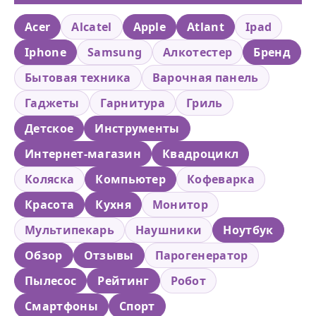
Acer
Alcatel
Apple
Atlant
Ipad
Iphone
Samsung
Алкотестер
Бренд
Бытовая техника
Варочная панель
Гаджеты
Гарнитура
Гриль
Детское
Инструменты
Интернет-магазин
Квадроцикл
Коляска
Компьютер
Кофеварка
Красота
Кухня
Монитор
Мультипекарь
Наушники
Ноутбук
Обзор
Отзывы
Парогенератор
Пылесос
Рейтинг
Робот
Смартфоны
Спорт