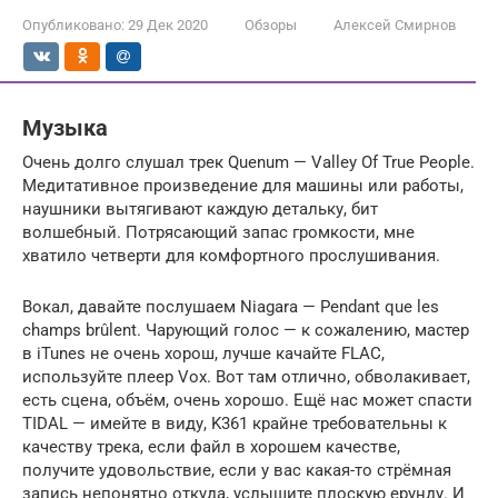
Опубликовано:
29 Дек 2020
Обзоры
Алексей Смирнов
Музыка
Очень долго слушал трек Quenum — Valley Of True People.
Медитативное произведение для машины или работы,
наушники вытягивают каждую детальку, бит
волшебный. Потрясающий запас громкости, мне
хватило четверти для комфортного прослушивания.
Вокал, давайте послушаем Niagara — Pendant que les
champs brûlent. Чарующий голос — к сожалению, мастер
в iTunes не очень хорош, лучше качайте FLAC,
используйте плеер Vox. Вот там отлично, обволакивает,
есть сцена, объём, очень хорошо. Ещё нас может спасти
TIDAL — имейте в виду, K361 крайне требовательны к
качеству трека, если файл в хорошем качестве,
получите удовольствие, если у вас какая-то стрёмная
запись непонятно откуда, услышите плоскую ерунду. И