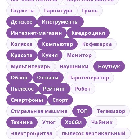
Гаджеты
Гарнитура
Гриль
Детское
Инструменты
Интернет-магазин
Квадроцикл
Коляска
Компьютер
Кофеварка
Красота
Кухня
Монитор
Мультипекарь
Наушники
Ноутбук
Обзор
Отзывы
Парогенератор
Пылесос
Рейтинг
Робот
Смартфоны
Спорт
Стиральная машина
ТОП
Телевизор
Техника
Утюг
Хобби
Чайник
Электробритва
пылесос вертикальный