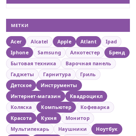
МЕТКИ
Acer
Alcatel
Apple
Atlant
Ipad
Iphone
Samsung
Алкотестер
Бренд
Бытовая техника
Варочная панель
Гаджеты
Гарнитура
Гриль
Детское
Инструменты
Интернет-магазин
Квадроцикл
Коляска
Компьютер
Кофеварка
Красота
Кухня
Монитор
Мультипекарь
Наушники
Ноутбук