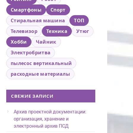
Смартфоны
Спорт
Стиральная машина
ТОП
Телевизор
Техника
Утюг
Хобби
Чайник
Электробритва
пылесос вертикальный
расходные материалы
СВЕЖИЕ ЗАПИСИ
Архив проектной документации:
организация, хранение и
электронный архив ПСД