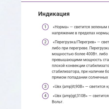
Индикация
«Норма» — светится зеленым п
напряжение в пределах нормы
«Перегрузка/Перегрев» — свет
либо при перегреве. Перегруз
мощностью более 400Вт. либо
превышающими мощность стаб
плохой конвекции стабилизато
стабилизатора, при наличии б
прямом попадании солнечных 
«Uвх {amp}lt;90В» — светится
«Uвх {amp}gt;310В» — светитс
Вольт.