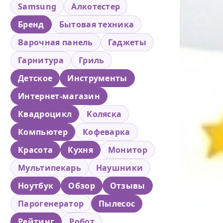
Samsung
Алкотестер
Бренд
Бытовая техника
Варочная панель
Гаджеты
Гарнитура
Гриль
Детское
Инструменты
Интернет-магазин
Квадроцикл
Коляска
Компьютер
Кофеварка
Красота
Кухня
Монитор
Мультипекарь
Наушники
Ноутбук
Обзор
Отзывы
Парогенератор
Пылесос
Рейтинг
Робот