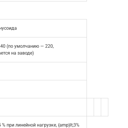
нусоида
40 (по умолчанию — 220,
ется на заводе)
,5 % при линейной нагрузке, {amp}lt;3%