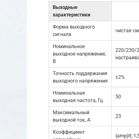
Выходные
характеристики
Форма выходного
чистая си
сигнала
Номинальное
220/230/2
выходное напряжение,
настраива
В
Точность поддержания
±2%
выходного напряжения
Номинальная
50
выходная частота, Гц
Максимальный
23
выходной ток, А
Коэффициент
{amp}lt; 1