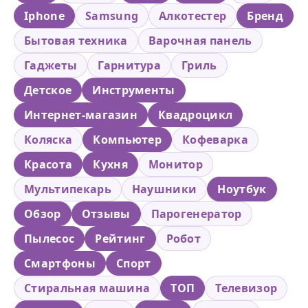
Iphone
Samsung
Алкотестер
Бренд
Бытовая техника
Варочная панель
Гаджеты
Гарнитура
Гриль
Детское
Инструменты
Интернет-магазин
Квадроцикл
Коляска
Компьютер
Кофеварка
Красота
Кухня
Монитор
Мультипекарь
Наушники
Ноутбук
Обзор
Отзывы
Парогенератор
Пылесос
Рейтинг
Робот
Смартфоны
Спорт
Стиральная машина
ТОП
Телевизор