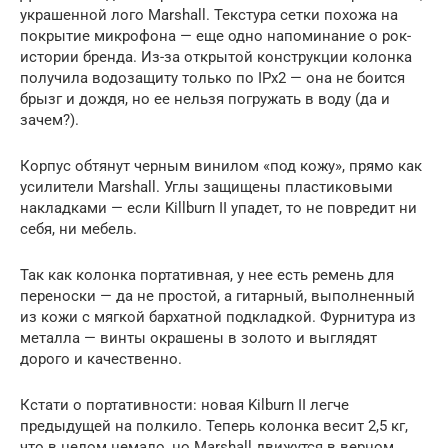
украшенной лого Marshall. Текстура сетки похожа на
покрытие микрофона — еще одно напоминание о рок-
истории бренда. Из-за открытой конструкции колонка
получила водозащиту только по IPx2 — она не боится
брызг и дождя, но ее нельзя погружать в воду (да и
зачем?).
Корпус обтянут черным винилом «под кожу», прямо как
усилители Marshall. Углы защищены пластиковыми
накладками — если Killburn II упадет, то не повредит ни
себя, ни мебель.
Так как колонка портативная, у нее есть ремень для
переноски — да не простой, а гитарный, выполненный
из кожи с мягкой бархатной подкладкой. Фурнитура из
металла — винты окрашены в золото и выглядят
дорого и качественно.
Кстати о портативности: новая Kilburn II легче
предыдущей на полкило. Теперь колонка весит 2,5 кг,
что в целом немало, но Marshall движутся в верном