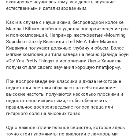
экипировке научилась тому, как делать звучание
естественным и детализированным.
Как и в случае с наушниками, беспроводной колонке
Marshall Kilburn особенно удается воспроизведение рок-
и поп-композиций. Например, жестковатые «Mourning
Sound» от Grizzly Bears или «Tell Me A Tale» Майкла
Кивануки получают должные глубину и объем. Более
мягкие композиции типа кавера на песню Дэвида Боуи
«Oh! You Pretty Things» в исполнении Лизы Ханниган
получают для своего звучания хорошую платформу.
При воспроизведении классики и джаза некоторые
недостатки все-таки обращают на себя внимание:
высокие частоты получаются несколько плоскими и
недостаточно искристыми, чтобы обеспечить
правильное воспроизведение голоса певца или
гитарного соло на высоких тонах
Одно важное отличительное свойство, которое здесь
точно стоит упомянуть: по аналогии с ламповыми