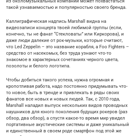
из околомузыкальных компаний может похвастаться
такой узнаваемостью и популярностью своего бренда.
Каллиграфическая надпись Marshall видна на
видеозаписи концерта твоей любимой группы (если,
конечно, ты не фанат “Стекловаты” или Киркорова), и
даже люди далекие от рок-музыки, которые считают,
что Led Zeppelin – это название корабля, а Foo Fighters –
средство от насекомых, без труда узнают что-то
знакомое в характерных сочетаниях черного цвета,
позолоты и белого логотипа.
Чтобы добиться такого успеха, нужна огромная и
кропотливая работа, надо постоянно придумывать что-
то новое, быть в тренде и привлекать в ряды своих
фанатов все новых и новых людей. Так, с 2010 года,
Marshall наладил выпуск нескольких видов проводных
наушников для юного поколения будущих рокеров (раз
обзор, два обзор), а спустя какое-то время мир увидел
портативные акустические системы и даже уникальный
и единственный в своем роде смартфон под этой же