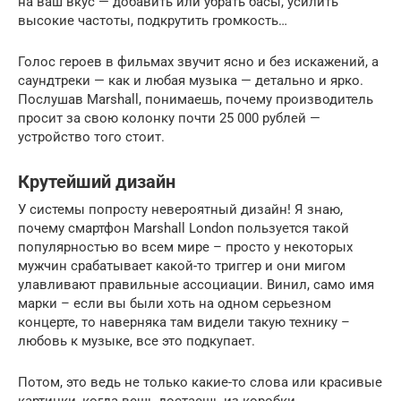
на ваш вкус — добавить или убрать басы, усилить
высокие частоты, подкрутить громкость…
Голос героев в фильмах звучит ясно и без искажений, а
саундтреки — как и любая музыка — детально и ярко.
Послушав Marshall, понимаешь, почему производитель
просит за свою колонку почти 25 000 рублей —
устройство того стоит.
Крутейший дизайн
У системы попросту невероятный дизайн! Я знаю,
почему смартфон Marshall London пользуется такой
популярностью во всем мире – просто у некоторых
мужчин срабатывает какой-то триггер и они мигом
улавливают правильные ассоциации. Винил, само имя
марки – если вы были хоть на одном серьезном
концерте, то наверняка там видели такую технику –
любовь к музыке, все это подкупает.
Потом, это ведь не только какие-то слова или красивые
картинки, когда вещь достаешь из коробки,