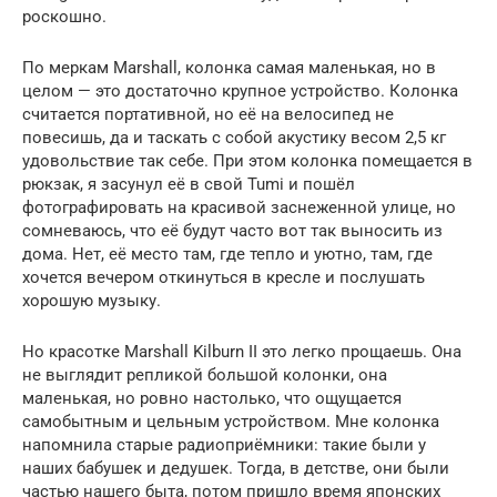
роскошно.
По меркам Marshall, колонка самая маленькая, но в
целом — это достаточно крупное устройство. Колонка
считается портативной, но её на велосипед не
повесишь, да и таскать с собой акустику весом 2,5 кг
удовольствие так себе. При этом колонка помещается в
рюкзак, я засунул её в свой Tumi и пошёл
фотографировать на красивой заснеженной улице, но
сомневаюсь, что её будут часто вот так выносить из
дома. Нет, её место там, где тепло и уютно, там, где
хочется вечером откинуться в кресле и послушать
хорошую музыку.
Но красотке Marshall Kilburn II это легко прощаешь. Она
не выглядит репликой большой колонки, она
маленькая, но ровно настолько, что ощущается
самобытным и цельным устройством. Мне колонка
напомнила старые радиоприёмники: такие были у
наших бабушек и дедушек. Тогда, в детстве, они были
частью нашего быта, потом пришло время японских