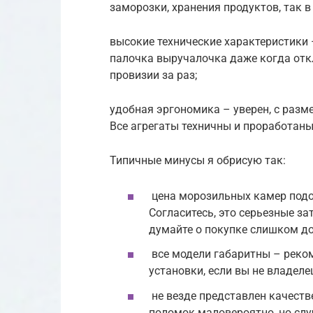
заморозки, хранения продуктов, так 
высокие технические характеристики 
палочка выручалочка даже когда отк
провизии за раз;
удобная эргономика – уверен, с разм
Все агрегаты техничны и проработаны 
Типичные минусы я обрисую так:
цена морозильных камер подоб
Согласитесь, это серьезные з
думайте о покупке слишком дол
все модели габаритны – реко
установки, если вы не владеле
не везде представлен качеств
поломок маловероятно, но случ