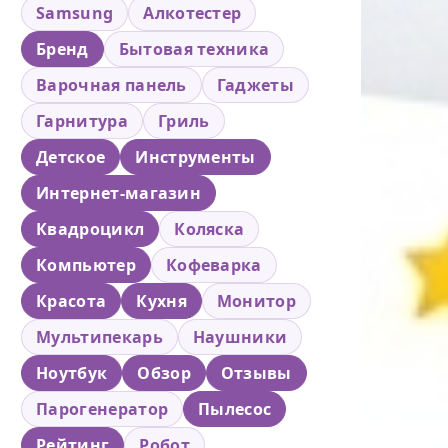
Samsung
Алкотестер
Бренд
Бытовая техника
Варочная панель
Гаджеты
Гарнитура
Гриль
Детское
Инструменты
Интернет-магазин
Квадроцикл
Коляска
Компьютер
Кофеварка
Красота
Кухня
Монитор
Мультипекарь
Наушники
Ноутбук
Обзор
Отзывы
Парогенератор
Пылесос
Рейтинг
Робот