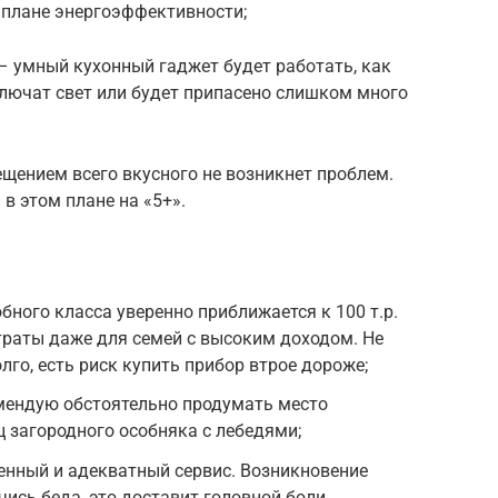
в плане энергоэффективности;
– умный кухонный гаджет будет работать, как
лючат свет или будет припасено слишком много
ещением всего вкусного не возникнет проблем.
в этом плане на «5+».
ного класса уверенно приближается к 100 т.р.
атраты даже для семей с высоким доходом. Не
го, есть риск купить прибор втрое дороже;
мендую обстоятельно продумать место
ц загородного особняка с лебедями;
енный и адекватный сервис. Возникновение
ись беда, это доставит головной боли.