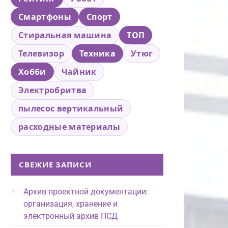
Смартфоны
Спорт
Стиральная машина
ТОП
Телевизор
Техника
Утюг
Хобби
Чайник
Электробритва
пылесос вертикальный
расходные материалы
СВЕЖИЕ ЗАПИСИ
Архив проектной документации:
организация, хранение и
электронный архив ПСД