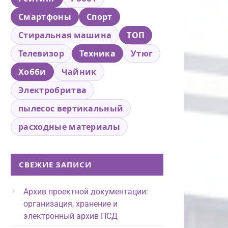
Смартфоны
Спорт
Стиральная машина
ТОП
Телевизор
Техника
Утюг
Хобби
Чайник
Электробритва
пылесос вертикальный
расходные материалы
СВЕЖИЕ ЗАПИСИ
Архив проектной документации:
организация, хранение и
электронный архив ПСД