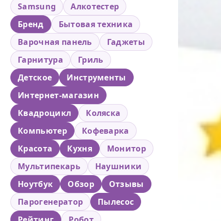
Samsung
Алкотестер
Бренд
Бытовая техника
Варочная панель
Гаджеты
Гарнитура
Гриль
Детское
Инструменты
Интернет-магазин
Квадроцикл
Коляска
Компьютер
Кофеварка
Красота
Кухня
Монитор
Мультипекарь
Наушники
Ноутбук
Обзор
Отзывы
Парогенератор
Пылесос
Рейтинг
Робот