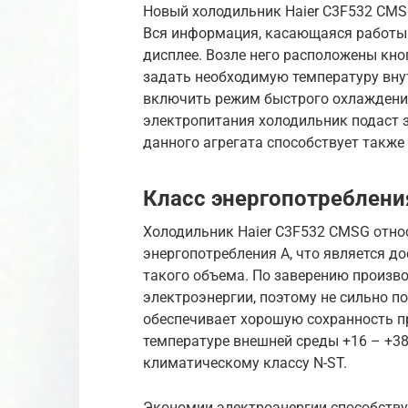
Новый холодильник Haier C3F532 CMS
Вся информация, касающаяся работы
дисплее. Возле него расположены кн
задать необходимую температуру вну
включить режим быстрого охлаждения
электропитания холодильник подаст 
данного агрегата способствует также
Класс энергопотреблени
Холодильник Haier C3F532 CMSG отно
энергопотребления А, что является д
такого объема. По заверению производ
электроэнергии, поэтому не сильно 
обеспечивает хорошую сохранность п
температуре внешней среды +16 – +38
климатическому классу N-ST.
Экономии электроэнергии способству