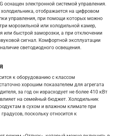
G оснащен электронной системой управления.
 холодильника, отображается на цифровом
опки управления, при помощи которых можно
три морозильной или холодильной камер,
 или быстрой заморозки, а при отключении
звуковой сигнал. Комфортной эксплуатации
 наличие светодиодного освещения.
я
сится к оборудованию с классом
остаточно хорошим показателем для агрегата
ителя, за год он израсходует не более 410 кВт
повлияет на семейный бюджет. Холодильник
родуктам в сухом и влажном климате при
 градусов, поскольку относится к
ет режим «Отпуск», который можно включить в