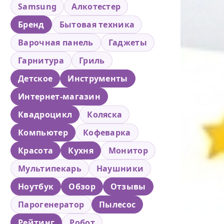
Samsung
Алкотестер
Бренд
Бытовая техника
Варочная панель
Гаджеты
Гарнитура
Гриль
Детское
Инструменты
Интернет-магазин
Квадроцикл
Коляска
Компьютер
Кофеварка
Красота
Кухня
Монитор
Мультипекарь
Наушники
Ноутбук
Обзор
Отзывы
Парогенератор
Пылесос
Рейтинг
Робот