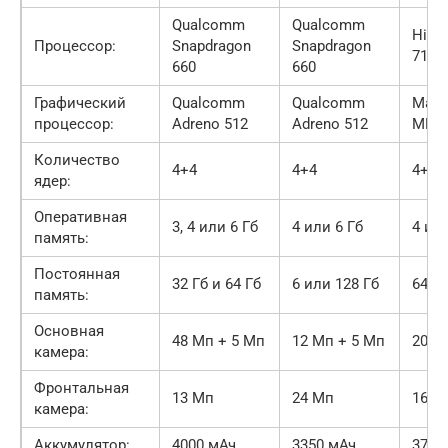
Qualcomm
Qualcomm
HiSil
Процессор:
Snapdragon
Snapdragon
710
660
660
Графический
Qualcomm
Qualcomm
Mali
процессор:
Adreno 512
Adreno 512
MP4
Количество
4+4
4+4
4+4
ядер:
Оперативная
3, 4 или 6 Гб
4 или 6 Гб
4 или
память:
Постоянная
32 Гб и 64 Гб
6 или 128 Гб
64 и
память:
Основная
48 Мп + 5 Мп
12 Мп + 5 Мп
20 М
камера:
Фронтальная
13 Мп
24 Мп
16 М
камера:
Аккумулятор:
4000 мАч
3350 мАч
3750