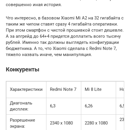
совершенно иная история.
Что интересно, в базовом Xiaomi Mi A2 на 32 гигабайта с
таким же чипом ставят сразу 4 гигабайта оперативки.
При этом смартфон с чистой прошивкой стоит дешевле.
А за апгрейд до 64+4 придется доплатить всего тысячу
рублей. Именно так должны выглядеть конфигурации
бюджетника. А то, что Xiaomi сделала с Redmi Note 7,
тяжело назвать иначе, чем манипуляция.
Конкуренты
Характеристики
Redmi Note 7
Mi 8 Lite
Hono
Диагональ
6,3
6,26
6,5
дисплея:
2340
Разрешение
2340 x 1080
2280 x 1080
экрана: