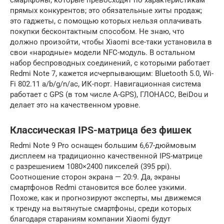
прямых конкурентов; это обязательные хиты продаж;
это гаджеты, с помощью которых нельзя оплачивать
покупки бесконтактным способом. Не знаю, что
должно произойти, чтобы Xiaomi все-таки установила в
свои «народные» модели NFC-модуль. В остальном
набор беспроводных соединений, с которыми работает
Redmi Note 7, кажется исчерпывающим: Bluetooth 5.0, Wi-
Fi 802.11 a/b/g/n/ac, ИК-порт. Навигационная система
работает с GPS (в том числе A-GPS), ГЛОНАСС, BeiDou и
делает это на качественном уровне.
Классическая IPS-матрица без фишек
Redmi Note 9 Pro оснащен большим 6,67-дюймовым
дисплеем на традиционно качественной IPS-матрице
с разрешением 1080×2400 пикселей (395 ppi).
Соотношение сторон экрана — 20:9. Да, экраны
смартфонов Redmi становится все более узкими.
Похоже, как и прогнозируют эксперты, мы движемся
к тренду на вытянутые смартфоны, среди которых
благодаря стараниям компании Xiaomi будут