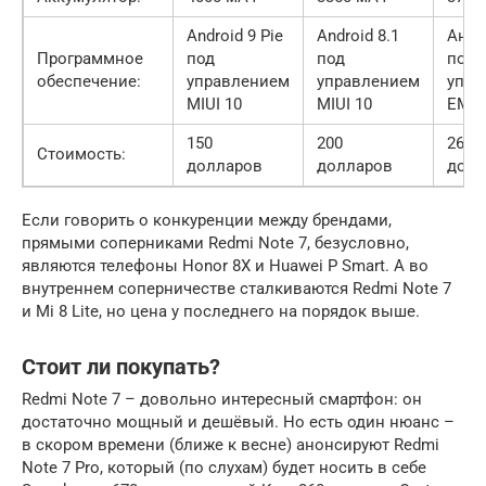
Android 9 Pie
Android 8.1
Андр
Программное
под
под
под
обеспечение:
управлением
управлением
упра
MIUI 10
MIUI 10
EMUI
150
200
260
Стоимость:
долларов
долларов
долл
Если говорить о конкуренции между брендами,
прямыми соперниками Redmi Note 7, безусловно,
являются телефоны Honor 8X и Huawei P Smart. А во
внутреннем соперничестве сталкиваются Redmi Note 7
и Mi 8 Lite, но цена у последнего на порядок выше.
Стоит ли покупать?
Redmi Note 7 – довольно интересный смартфон: он
достаточно мощный и дешёвый. Но есть один нюанс –
в скором времени (ближе к весне) анонсируют Redmi
Note 7 Pro, который (по слухам) будет носить в себе