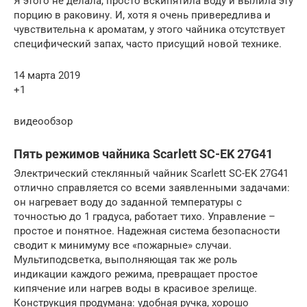
Я этого не делала, просто вскипятила воду и вылила эту
порцию в раковину. И, хотя я очень привередлива и
чувствительна к ароматам, у этого чайника отсутствует
специфический запах, часто присущий новой технике.
14 марта 2019
+1
видеообзор
Пять режимов чайника Scarlett SC-EK 27G41
Электрический стеклянный чайник Scarlett SC-EK 27G41
отлично справляется со всеми заявленными задачами:
он нагревает воду до заданной температуры с
точностью до 1 градуса, работает тихо. Управление –
простое и понятное. Надежная система безопасности
сводит к минимуму все «пожарные» случаи.
Мультиподсветка, выполняющая так же роль
индикации каждого режима, превращает простое
кипячение или нагрев воды в красивое зрелище.
Конструкция продумана: удобная ручка, хорошо