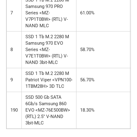
SSD 1 Tb M.2 2280 M
Samsung 970 PRO
7
Series <MZ-
61.00%
о
V7P1T0BW> (RTL) V-
NAND MLC
SSD 1 Tb M.2 2280 M
Samsung 970 EVO
8
Series <MZ-
58.70%
о
V7E1T0BW> (RTL) V-
NAND 3bit-MLC
SSD 1 Tb M.2 2280 M
9
Patriot Viper <VPN100-
56.70%
о
1TBM28H> 3D TLC
SSD 500 Gb SATA
6Gb/s Samsung 860
190
EVO <MZ-76E500BW>
18.30%
о
(RTL) 2.5″ V-NAND
3bit-MLC