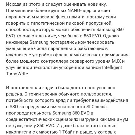
Исходя из этого и следует оценивать новинку.
Применение более крупных NAND-ядер снижает
параллелизм массива флеш-памяти, поэтому если
говорить о гипотетической пиковой пропускной
способности, которую может обеспечить Samsung 860
EVO, то она стала ниже, чем была в 850 EVO. Однако
инженеры Samsung постарались компенсировать
уменьшение числа параллельно работающих в
накопителе устройств флеш-памяти за счёт применения
более мощного контроллера серверного уровня MJX и
улучшенной технологии ускоренной записи Intelligent
TurboWrite.
И поставленная задача была достаточно успешно
решена. С точки зрения обычного пользователя,
потребности которого вряд ли требуют взаимодействия
с SSD за пределами вместительного SLC-кеша,
производительность Samsung 860 EVO в
среднестатистических сценариях нагрузки как минимум
не хуже, чем у 850 EVO. И даже больше того: новые
накопители с ёмкостью 1 Тбайт и выше, у которых