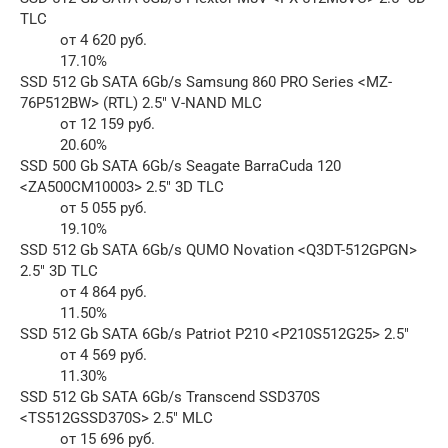
TLC
от 4 620 руб.
17.10%
SSD 512 Gb SATA 6Gb/s Samsung 860 PRO Series <MZ-
76P512BW> (RTL) 2.5″ V-NAND MLC
от 12 159 руб.
20.60%
SSD 500 Gb SATA 6Gb/s Seagate BarraCuda 120
<ZA500CM10003> 2.5″ 3D TLC
от 5 055 руб.
19.10%
SSD 512 Gb SATA 6Gb/s QUMO Novation <Q3DT-512GPGN>
2.5″ 3D TLC
от 4 864 руб.
11.50%
SSD 512 Gb SATA 6Gb/s Patriot P210 <P210S512G25> 2.5″
от 4 569 руб.
11.30%
SSD 512 Gb SATA 6Gb/s Transcend SSD370S
<TS512GSSD370S> 2.5″ MLC
от 15 696 руб.