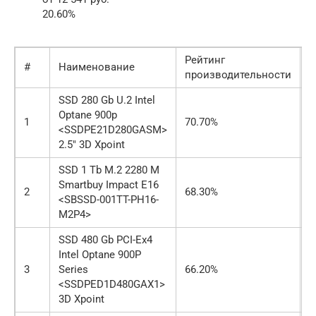
20.60%
Рейтинг
#
Наименование
Ц
производительности
SSD 280 Gb U.2 Intel
Optane 900p
1
70.70%
о
<SSDPE21D280GASM>
2.5″ 3D Xpoint
SSD 1 Tb M.2 2280 M
Smartbuy Impact E16
2
68.30%
о
<SBSSD-001TT-PH16-
M2P4>
SSD 480 Gb PCI-Ex4
Intel Optane 900P
3
Series
66.20%
о
<SSDPED1D480GAX1>
3D Xpoint