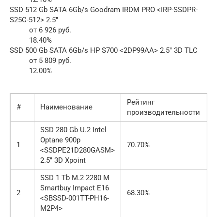
SSD 512 Gb SATA 6Gb/s Goodram IRDM PRO <IRP-SSDPR-
S25C-512> 2.5″
от 6 926 руб.
18.40%
SSD 500 Gb SATA 6Gb/s HP S700 <2DP99AA> 2.5″ 3D TLC
от 5 809 руб.
12.00%
Рейтинг
#
Наименование
Ц
производительности
SSD 280 Gb U.2 Intel
Optane 900p
1
70.70%
о
<SSDPE21D280GASM>
2.5″ 3D Xpoint
SSD 1 Tb M.2 2280 M
Smartbuy Impact E16
2
68.30%
о
<SBSSD-001TT-PH16-
M2P4>