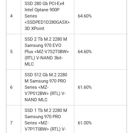
SSD 280 Gb PCI-Ex4
Intel Optane 900P
4
Series
64.60%
о
<SSDPED1D280GASX>
3D XPoint
SSD 2 Tb M.2 2280 M
Samsung 970 EVO
5
Plus <MZ-V7S2T0BW>
64.60%
о
(RTL) V-NAND 3bit-
MLC
SSD 512 Gb M.2 2280
M Samsung 970 PRO
6
Series <MZ-
61.60%
о
V7P512BW> (RTL) V-
NAND MLC
SSD 1 Tb M.2 2280 M
Samsung 970 PRO
7
Series <MZ-
61.00%
о
V7P1T0BW> (RTL) V-