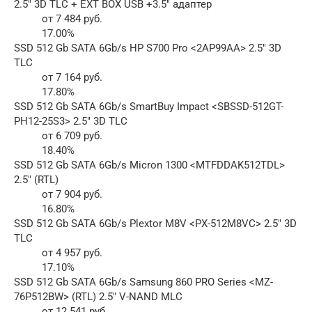
2.5″ 3D TLC + EXT BOX USB +3.5″ адаптер
от 7 484 руб.
17.00%
SSD 512 Gb SATA 6Gb/s HP S700 Pro <2AP99AA> 2.5″ 3D
TLC
от 7 164 руб.
17.80%
SSD 512 Gb SATA 6Gb/s SmartBuy Impact <SBSSD-512GT-
PH12-25S3> 2.5″ 3D TLC
от 6 709 руб.
18.40%
SSD 512 Gb SATA 6Gb/s Micron 1300 <MTFDDAK512TDL>
2.5″ (RTL)
от 7 904 руб.
16.80%
SSD 512 Gb SATA 6Gb/s Plextor M8V <PX-512M8VC> 2.5″ 3D
TLC
от 4 957 руб.
17.10%
SSD 512 Gb SATA 6Gb/s Samsung 860 PRO Series <MZ-
76P512BW> (RTL) 2.5″ V-NAND MLC
от 12 541 руб.