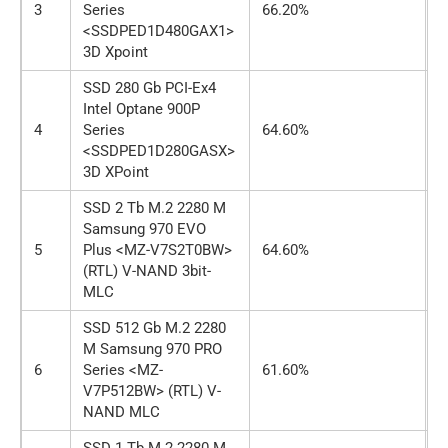
3
Series
66.20%
о
<SSDPED1D480GAX1>
3D Xpoint
SSD 280 Gb PCI-Ex4
Intel Optane 900P
4
Series
64.60%
о
<SSDPED1D280GASX>
3D XPoint
SSD 2 Tb M.2 2280 M
Samsung 970 EVO
5
Plus <MZ-V7S2T0BW>
64.60%
о
(RTL) V-NAND 3bit-
MLC
SSD 512 Gb M.2 2280
M Samsung 970 PRO
6
Series <MZ-
61.60%
о
V7P512BW> (RTL) V-
NAND MLC