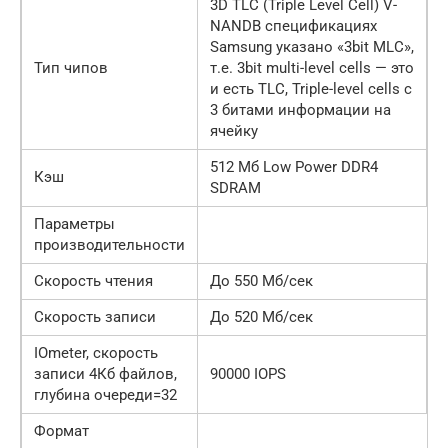
3D TLC (Triple Level Cell) V-
NANDВ спецификациях
Samsung указано «3bit MLC»,
Тип чипов
т.е. 3bit multi-level cells — это
и есть TLC, Triple-level cells с
3 битами информации на
ячейку
512 Мб Low Power DDR4
Кэш
SDRAM
Параметры
производительности
Скорость чтения
До 550 Мб/сек
Скорость записи
До 520 Мб/сек
IOmeter, скорость
записи 4Кб файлов,
90000 IOPS
глубина очереди=32
Формат