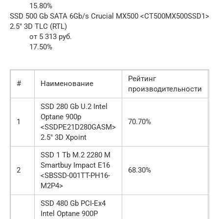
15.80%
SSD 500 Gb SATA 6Gb/s Crucial MX500 <CT500MX500SSD1>
2.5″ 3D TLC (RTL)
от 5 313 руб.
17.50%
Рейтинг
#
Наименование
Ц
производительности
SSD 280 Gb U.2 Intel
Optane 900p
1
70.70%
о
<SSDPE21D280GASM>
2.5″ 3D Xpoint
SSD 1 Tb M.2 2280 M
Smartbuy Impact E16
2
68.30%
о
<SBSSD-001TT-PH16-
M2P4>
SSD 480 Gb PCI-Ex4
Intel Optane 900P