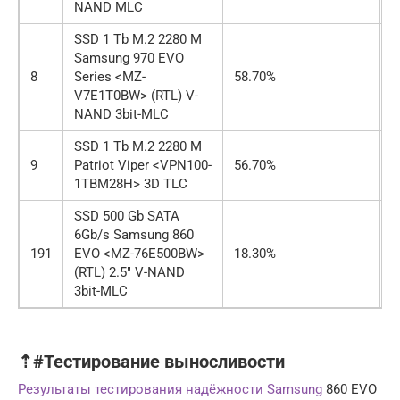
NAND MLC
SSD 1 Tb M.2 2280 M
Samsung 970 EVO
8
Series <MZ-
58.70%
о
V7E1T0BW> (RTL) V-
NAND 3bit-MLC
SSD 1 Tb M.2 2280 M
9
Patriot Viper <VPN100-
56.70%
о
1TBM28H> 3D TLC
SSD 500 Gb SATA
6Gb/s Samsung 860
191
EVO <MZ-76E500BW>
18.30%
о
(RTL) 2.5″ V-NAND
3bit-MLC
⇡#Тестирование выносливости
Результаты тестирования надёжности Samsung
860 EVO