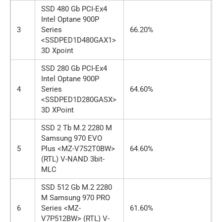
SSD 480 Gb PCI-Ex4
Intel Optane 900P
3
Series
66.20%
о
<SSDPED1D480GAX1>
3D Xpoint
SSD 280 Gb PCI-Ex4
Intel Optane 900P
4
Series
64.60%
о
<SSDPED1D280GASX>
3D XPoint
SSD 2 Tb M.2 2280 M
Samsung 970 EVO
5
Plus <MZ-V7S2T0BW>
64.60%
о
(RTL) V-NAND 3bit-
MLC
SSD 512 Gb M.2 2280
M Samsung 970 PRO
6
Series <MZ-
61.60%
о
V7P512BW> (RTL) V-