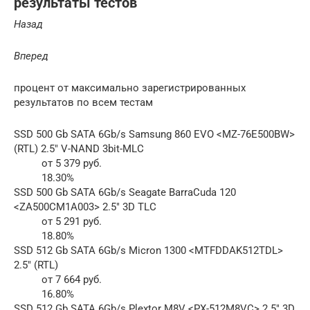
результаты тестов
Назад
Вперед
процент от максимально зарегистрированных
результатов по всем тестам
SSD 500 Gb SATA 6Gb/s Samsung 860 EVO <MZ-76E500BW>
(RTL) 2.5″ V-NAND 3bit-MLC
от 5 379 руб.
18.30%
SSD 500 Gb SATA 6Gb/s Seagate BarraCuda 120
<ZA500CM1A003> 2.5″ 3D TLC
от 5 291 руб.
18.80%
SSD 512 Gb SATA 6Gb/s Micron 1300 <MTFDDAK512TDL>
2.5″ (RTL)
от 7 664 руб.
16.80%
SSD 512 Gb SATA 6Gb/s Plextor M8V <PX-512M8VC> 2.5″ 3D