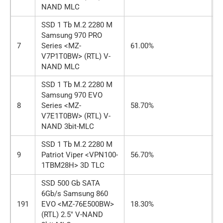
NAND MLC
SSD 1 Tb M.2 2280 M
Samsung 970 PRO
7
Series <MZ-
61.00%
о
V7P1T0BW> (RTL) V-
NAND MLC
SSD 1 Tb M.2 2280 M
Samsung 970 EVO
8
Series <MZ-
58.70%
о
V7E1T0BW> (RTL) V-
NAND 3bit-MLC
SSD 1 Tb M.2 2280 M
9
Patriot Viper <VPN100-
56.70%
о
1TBM28H> 3D TLC
SSD 500 Gb SATA
6Gb/s Samsung 860
191
EVO <MZ-76E500BW>
18.30%
о
(RTL) 2.5″ V-NAND