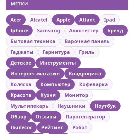
МЕТКИ
Acer
Alcatel
Apple
Atlant
Ipad
Iphone
Samsung
Алкотестер
Бренд
Бытовая техника
Варочная панель
Гаджеты
Гарнитура
Гриль
Детское
Инструменты
Интернет-магазин
Квадроцикл
Коляска
Компьютер
Кофеварка
Красота
Кухня
Монитор
Мультипекарь
Наушники
Ноутбук
Обзор
Отзывы
Парогенератор
Пылесос
Рейтинг
Робот