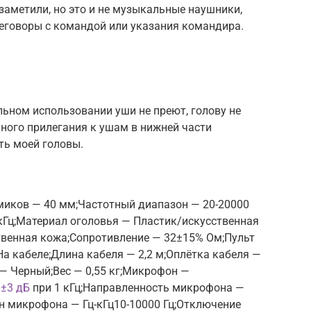
 заметили, но это и не музыкальные наушники,
реговоры с командой или указания командира.
льном использовании уши не преют, голову не
нного прилегания к ушам в нижней части
ть моей головы.
и
иков — 40 мм;Частотный диапазон — 20-20000
 кГц;Материал оголовья — Пластик/искусственная
венная кожа;Сопротивление — 32±15% Ом;Пульт
а кабеле;Длина кабеля — 2,2 м;Оплётка кабеля —
— Черный;Вес — 0,55 кг;Микрофон —
±3 дБ
при 1 кГц;Направленность микрофона —
 микрофона — Гц-кГц10-10000 Гц;Отключение