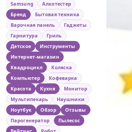
Samsung
Алкотестер
Бренд
Бытовая техника
Варочная панель
Гаджеты
Гарнитура
Гриль
Детское
Инструменты
Интернет-магазин
Квадроцикл
Коляска
Компьютер
Кофеварка
Красота
Кухня
Монитор
Мультипекарь
Наушники
Ноутбук
Обзор
Отзывы
Парогенератор
Пылесос
Рейтинг
Робот