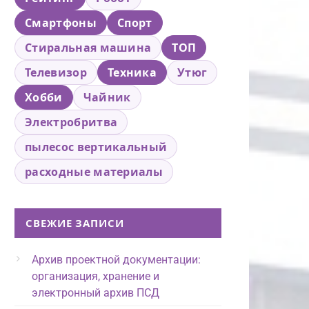
Смартфоны
Спорт
Стиральная машина
ТОП
Телевизор
Техника
Утюг
Хобби
Чайник
Электробритва
пылесос вертикальный
расходные материалы
СВЕЖИЕ ЗАПИСИ
Архив проектной документации:
организация, хранение и
электронный архив ПСД