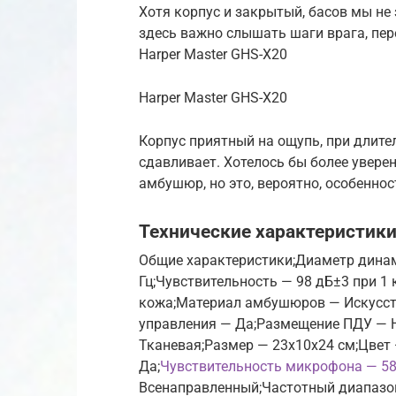
Хотя корпус и закрытый, басов мы не
здесь важно слышать шаги врага, пе
Harper Master GHS-X20
Harper Master GHS-X20
Корпус приятный на ощупь, при длите
сдавливает. Хотелось бы более увере
амбушюр, но это, вероятно, особеннос
Технические характеристик
Общие характеристики;Диаметр динам
Гц;Чувствительность — 98 дБ±3 при 1
кожа;Материал амбушюров — Искусст
управления — Да;Размещение ПДУ — Н
Тканевая;Размер — 23x10x24 см;Цвет 
Да;
Чувствительность микрофона — 58
Всенаправленный;Частотный диапазон