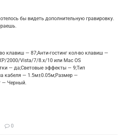
хотелось бы видеть дополнительную гравировку.
граешь.
и
о клавиш — 87;Анти-гостинг кол-во клавиш —
P/2000/Vista/7/8.x/10 или Mac OS
тки — да;Световые эффекты — 9;Тип
а кабеля — 1.5м±0.05м;Размер —
 — Черный.
0