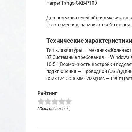
Harper Tango GKB-P100
Для пользователей яблочных систем 
Но это мелочи, на маках особо не пои
Технические характеристик
Тип клавиатуры — механика;Количеств
87;Системные требования — Windows X
10.5.1;Возможность настройки подсве
подключения — Проводной (USB);Длин
352×124.5×36мм±2мм;Вес — 690г;Цвет
Рейтинг
( Пока оценок нет )