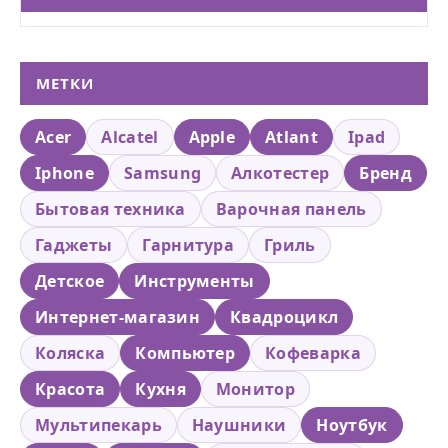
МЕТКИ
Acer
Alcatel
Apple
Atlant
Ipad
Iphone
Samsung
Алкотестер
Бренд
Бытовая техника
Варочная панель
Гаджеты
Гарнитура
Гриль
Детское
Инструменты
Интернет-магазин
Квадроцикл
Коляска
Компьютер
Кофеварка
Красота
Кухня
Монитор
Мультипекарь
Наушники
Ноутбук