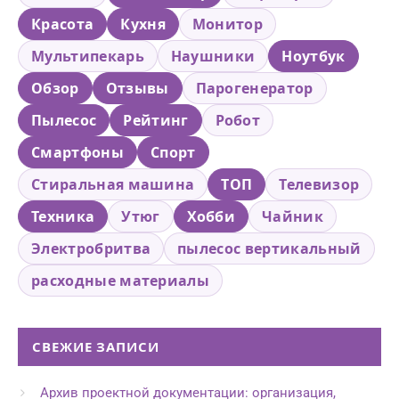
Красота
Кухня
Монитор
Мультипекарь
Наушники
Ноутбук
Обзор
Отзывы
Парогенератор
Пылесос
Рейтинг
Робот
Смартфоны
Спорт
Стиральная машина
ТОП
Телевизор
Техника
Утюг
Хобби
Чайник
Электробритва
пылесос вертикальный
расходные материалы
СВЕЖИЕ ЗАПИСИ
Архив проектной документации: организация,