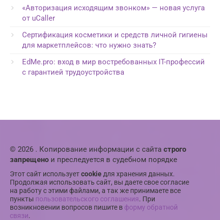
«Авторизация исходящим звонком» — новая услуга
от uCaller
Сертификация косметики и средств личной гигиены
для маркетплейсов: что нужно знать?
EdMe.pro: вход в мир востребованных IT-профессий
с гарантией трудоустройства
© 2026 . Копирование информации с сайта
строго
запрещено
и преследуется в судебном порядке
Этот сайт использует
cookie
для хранения данных.
Продолжая использовать сайт, вы даете свое согласие
на работу с этими файлами, а так же принимаете все
пункты
пользовательского соглашения
. При
возникновении вопросов пишите в
форму обратной
связи
.