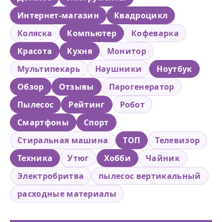
Интернет-магазин
Квадроцикл
Коляска
Компьютер
Кофеварка
Красота
Кухня
Монитор
Мультипекарь
Наушники
Ноутбук
Обзор
Отзывы
Парогенератор
Пылесос
Рейтинг
Робот
Смартфоны
Спорт
Стиральная машина
ТОП
Телевизор
Техника
Утюг
Хобби
Чайник
Электробритва
пылесос вертикальный
расходные материалы