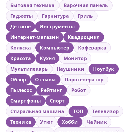
Бытовая техника
Варочная панель
Гаджеты
Гарнитура
Гриль
Детское
Инструменты
Интернет-магазин
Квадроцикл
Коляска
Компьютер
Кофеварка
Красота
Кухня
Монитор
Мультипекарь
Наушники
Ноутбук
Обзор
Отзывы
Парогенератор
Пылесос
Рейтинг
Робот
Смартфоны
Спорт
Стиральная машина
ТОП
Телевизор
Техника
Утюг
Хобби
Чайник