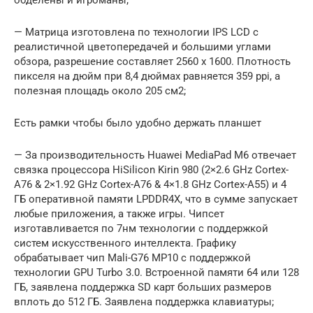
— Матрица изготовлена по технологии IPS LCD с
реалистичной цветопередачей и большими углами
обзора, разрешение составляет 2560 x 1600. Плотность
пикселя на дюйм при 8,4 дюймах равняется 359 ppi, а
полезная площадь около 205 см2;
Есть рамки чтобы было удобно держать планшет
— За производительность Huawei MediaPad M6 отвечает
связка процессора HiSilicon Kirin 980 (2×2.6 GHz Cortex-
A76 & 2×1.92 GHz Cortex-A76 & 4×1.8 GHz Cortex-A55) и 4
ГБ оперативной памяти LPDDR4X, что в сумме запускает
любые приложения, а также игры. Чипсет
изготавливается по 7нм технологии с поддержкой
систем искусственного интеллекта. Графику
обрабатывает чип Mali-G76 MP10 с поддержкой
технологии GPU Turbo 3.0. Встроенной памяти 64 или 128
ГБ, заявлена поддержка SD карт больших размеров
вплоть до 512 ГБ. Заявлена поддержка клавиатуры;