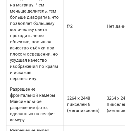
на матрицу. Чем
меньше делитель, тем
больше диафрагма, что
позволяет большему
f/2
Нет данны
количеству света
проходить через
объектив, повышая
качество съёмки при
плохом освещении, но
ухудшая качество
изображения по краям
и искажая
перспективу.
Разрешение
фронтальной камеры
3264 x 2448
3264 x 2448
Максимальное
пикселей 8
пикселей 8
разрешение фото,
(мегапикселей)
(мегапиксе
сделанных на селфи-
камеру.
Разрешение видео