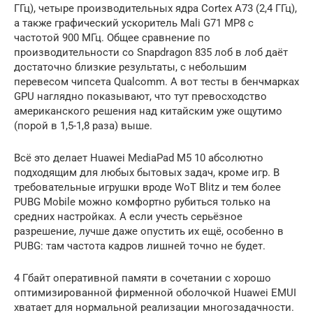
ГГц), четыре производительных ядра Cortex A73 (2,4 ГГц),
а также графический ускоритель Mali G71 MP8 с
частотой 900 МГц. Общее сравнение по
производительности со Snapdragon 835 лоб в лоб даёт
достаточно близкие результаты, с небольшим
перевесом чипсета Qualcomm. А вот тесты в бенчмарках
GPU наглядно показывают, что тут превосходство
американского решения над китайским уже ощутимо
(порой в 1,5-1,8 раза) выше.
Всё это делает Huawei MediaPad M5 10 абсолютно
подходящим для любых бытовых задач, кроме игр. В
требовательные игрушки вроде WoT Blitz и тем более
PUBG Mobile можно комфортно рубиться только на
средних настройках. А если учесть серьёзное
разрешение, лучше даже опустить их ещё, особенно в
PUBG: там частота кадров лишней точно не будет.
4 Гбайт оперативной памяти в сочетании с хорошо
оптимизированной фирменной оболочкой Huawei EMUI
хватает для нормальной реализации многозадачности.