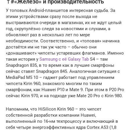
⇡#«Железо» и производительность
У топовых Android-планшетов интересная судьба. За
этими устройствами сразу после выхода не
выстраиваются очереди в магазинах, их не ждут целый
год, скрупулёзно следя за новостями и слухами, а
обновляют раз в несколько лет по мере
необходимости. Соответственно, и «топовая» начинка
достаётся им не так уж часто – обычно они
«донашивают» чипсеты устаревших флагманов. Именно
такая история у
Samsung с её Galaxy Tab
S4 – там
Snapdragon 835, в то время как в лучшие смартфоны
сейчас ставят Snapdragon 845. Аналогичная ситуация с
MediaPad M5 10 – гаджет работает под управлением
чипсета Kirin 960, знакомого многим по таким
смартфонам, как Huawei P10 и Mate 9. При этом в P20 Pro
сейчас Kirin 970, и на подходе уже Mate 20 Pro с Kirin 980.
Напомним, что HiSilicon Kirin 960 – это чипсет
собственной разработки компании Huawei,
выполненный по 16-нм техпроцессу и включающий в
себя четыре энергоэффективных ядра Cortex A53 (1,8