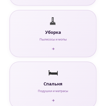
🧹
Уборка
Пылесосы и мопы
→
🛏️
Спальня
Подушки и матрасы
→