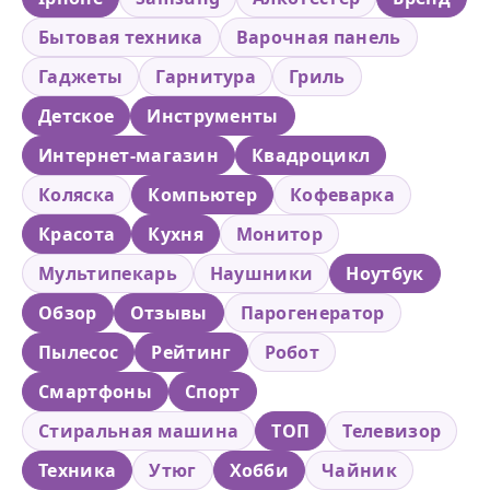
Бытовая техника
Варочная панель
Гаджеты
Гарнитура
Гриль
Детское
Инструменты
Интернет-магазин
Квадроцикл
Коляска
Компьютер
Кофеварка
Красота
Кухня
Монитор
Мультипекарь
Наушники
Ноутбук
Обзор
Отзывы
Парогенератор
Пылесос
Рейтинг
Робот
Смартфоны
Спорт
Стиральная машина
ТОП
Телевизор
Техника
Утюг
Хобби
Чайник