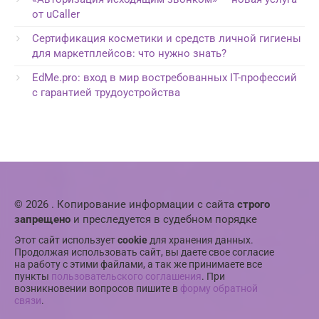
от uCaller
Сертификация косметики и средств личной гигиены
для маркетплейсов: что нужно знать?
EdMe.pro: вход в мир востребованных IT-профессий
с гарантией трудоустройства
© 2026 . Копирование информации с сайта
строго
запрещено
и преследуется в судебном порядке
Этот сайт использует
cookie
для хранения данных.
Продолжая использовать сайт, вы даете свое согласие
на работу с этими файлами, а так же принимаете все
пункты
пользовательского соглашения
. При
возникновении вопросов пишите в
форму обратной
связи
.