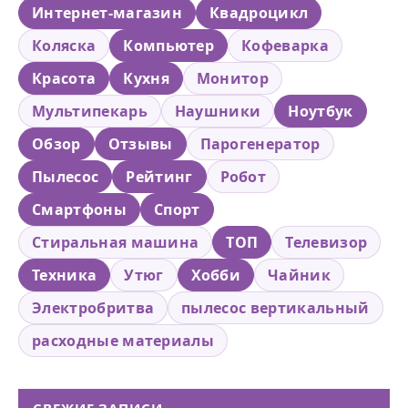
Интернет-магазин
Квадроцикл
Коляска
Компьютер
Кофеварка
Красота
Кухня
Монитор
Мультипекарь
Наушники
Ноутбук
Обзор
Отзывы
Парогенератор
Пылесос
Рейтинг
Робот
Смартфоны
Спорт
Стиральная машина
ТОП
Телевизор
Техника
Утюг
Хобби
Чайник
Электробритва
пылесос вертикальный
расходные материалы