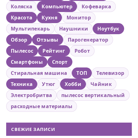
Коляска
Компьютер
Кофеварка
Красота
Кухня
Монитор
Мультипекарь
Наушники
Ноутбук
Обзор
Отзывы
Парогенератор
Пылесос
Рейтинг
Робот
Смартфоны
Спорт
Стиральная машина
ТОП
Телевизор
Техника
Утюг
Хобби
Чайник
Электробритва
пылесос вертикальный
расходные материалы
СВЕЖИЕ ЗАПИСИ