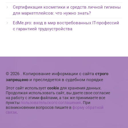
Сертификация косметики и средств личной гигиены
для маркетплейсов: что нужно знать?
EdMe.pro: вход в мир востребованных IT-профессий
с гарантией трудоустройства
© 2026 . Копирование информации с сайта
строго
запрещено
и преследуется в судебном порядке
Этот сайт использует
cookie
для хранения данных.
Продолжая использовать сайт, вы даете свое согласие
на работу с этими файлами, а так же принимаете все
пункты
пользовательского соглашения
. При
возникновении вопросов пишите в
форму обратной
связи
.